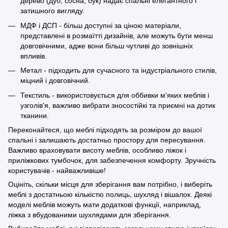
дерево (дуб, сосна, бук) надає спальні елегантного і
затишного вигляду.
МДФ і ДСП - більш доступні за ціною матеріали,
представлені в розмаїтті дизайнів, але можуть бути менш
довговічними, адже вони більш чутливі до зовнішніх
впливів.
Метал - підходить для сучасного та індустріального стилів,
міцний і довговічний.
Текстиль - використовується для оббивки м'яких меблів і
узголів'я, важливо вибрати зносостійкі та приємні на дотик
тканини.
Переконайтеся, що меблі підходять за розміром до вашої
спальні і залишають достатньо простору для пересування.
Важливо враховувати висоту меблів, особливо ліжок і
приліжкових тумбочок, для забезпечення комфорту. Зручність
користувачів - найважливіше!
Оцініть, скільки місця для зберігання вам потрібно, і виберіть
меблі з достатньою кількістю полиць, шухляд і вішалок. Деякі
моделі меблів можуть мати додаткові функції, наприклад,
ліжка з вбудованими шухлядами для зберігання.