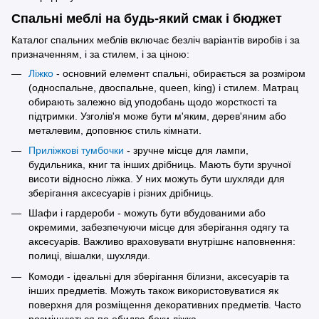
Спальні меблі на будь-який смак і бюджет
Каталог спальних меблів включає безліч варіантів виробів і за
призначенням, і за стилем, і за ціною:
Ліжко
- основний елемент спальні, обирається за розміром
(односпальне, двоспальне, queen, king) і стилем. Матрац
обирають залежно від уподобань щодо жорсткості та
підтримки. Узголів'я може бути м'яким, дерев'яним або
металевим, доповнює стиль кімнати.
Приліжкові тумбочки
- зручне місце для лампи,
будильника, книг та інших дрібниць. Мають бути зручної
висоти відносно ліжка. У них можуть бути шухляди для
зберігання аксесуарів і різних дрібниць.
Шафи і гардероби - можуть бути вбудованими або
окремими, забезпечуючи місце для зберігання одягу та
аксесуарів. Важливо враховувати внутрішнє наповнення:
полиці, вішалки, шухляди.
Комоди - ідеальні для зберігання білизни, аксесуарів та
інших предметів. Можуть також використовуватися як
поверхня для розміщення декоративних предметів. Часто
розміщуються по обидва боки ліжка.