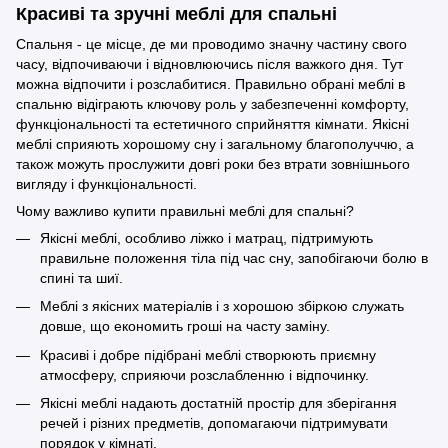
Красиві та зручні меблі для спальні
Спальня - це місце, де ми проводимо значну частину свого
часу, відпочиваючи і відновлюючись після важкого дня. Тут
можна відпочити і розслабитися. Правильно обрані меблі в
спальню відіграють ключову роль у забезпеченні комфорту,
функціональності та естетичного сприйняття кімнати. Якісні
меблі сприяють хорошому сну і загальному благополуччю, а
також можуть прослужити довгі роки без втрати зовнішнього
вигляду і функціональності.
Чому важливо купити правильні меблі для спальні?
Якісні меблі, особливо ліжко і матрац, підтримують
правильне положення тіла під час сну, запобігаючи болю в
спині та шиї.
Меблі з якісних матеріалів і з хорошою збіркою служать
довше, що економить гроші на часту заміну.
Красиві і добре підібрані меблі створюють приємну
атмосферу, сприяючи розслабленню і відпочинку.
Якісні меблі надають достатній простір для зберігання
речей і різних предметів, допомагаючи підтримувати
порядок у кімнаті.