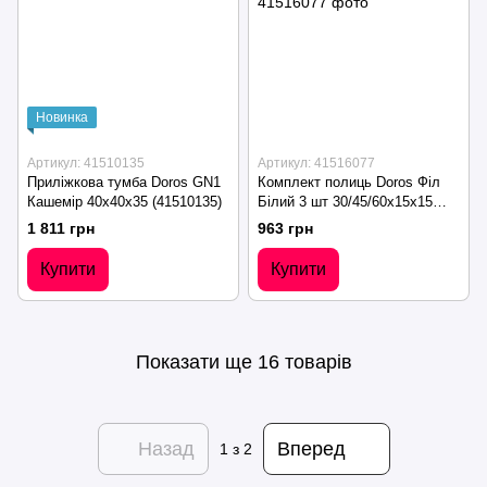
Новинка
Артикул: 41510135
Артикул: 41516077
Приліжкова тумба Doros GN1
Комплект полиць Doros Філ
Кашемір 40х40х35 (41510135)
Білий 3 шт 30/45/60х15х15
(41516077)
1 811 грн
963 грн
Купити
Купити
Показати ще 16 товарів
Назад
Вперед
1
з 2