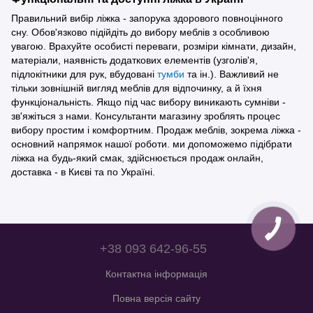
Правильний вибір ліжка - запорука здорового повноцінного
сну. Обов'язково підійдіть до вибору меблів з особливою
увагою. Врахуйте особисті переваги, розміри кімнати, дизайн,
матеріали, наявність додаткових елементів (узголів'я,
підлокітники для рук, вбудовані
тумби
та ін.). Важливий не
тільки зовнішній вигляд меблів для відпочинку, а й їхня
функціональність. Якщо під час вибору виникають сумніви -
зв'яжіться з нами. Консультанти магазину зроблять процес
вибору простим і комфортним. Продаж меблів, зокрема ліжка -
основний напрямок нашої роботи. ми допоможемо підібрати
ліжка на будь-який смак, здійснюється продаж онлайн,
доставка - в Києві та по Україні.
+38 093 642-96-55
Контактна інформація
Повна версія сайту