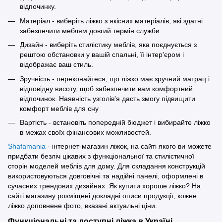
відпочинку.
Матеріал - виберіть ліжко з якісних матеріалів, які здатні
забезпечити меблям довгий термін служби.
Дизайн - виберіть стилістику меблів, яка поєднується з
рештою обстановки у вашій спальні, її інтер'єром і
відображає ваш стиль.
Зручність - переконайтеся, що ліжко має зручний матрац і
відповідну висоту, щоб забезпечити вам комфортний
відпочинок. Наявність узголів'я дасть змогу підвищити
комфорт меблів для сну
Вартість - встановіть попередній бюджет і вибирайте ліжко
в межах своїх фінансових можливостей.
Shafamania
- інтернет-магазин ліжок, на сайті якого ви можете
придбати безліч цікавих з функціональної та стилістичної
сторін моделей меблів для дому. Для складання конструкцій
використовуються довговічні та надійні панелі, оформлені в
сучасних трендових дизайнах. Як купити хороше ліжко? На
сайті магазину розміщені докладні описи продукції, кожне
ліжко доповнене фото, вказані актуальні ціни.
Функціональні та доступні ліжка в Україні