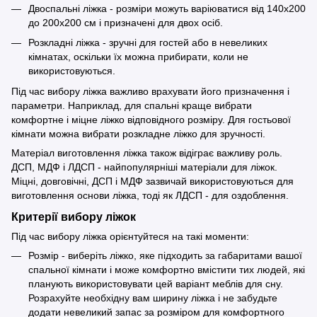
Двоспальні ліжка - розміри можуть варіюватися від 140x200
до 200x200 см і призначені для двох осіб.
Розкладні ліжка - зручні для гостей або в невеликих
кімнатах, оскільки їх можна прибирати, коли не
використовуються.
Під час вибору ліжка важливо врахувати його призначення і
параметри. Наприклад, для спальні краще вибрати
комфортне і міцне ліжко відповідного розміру. Для гостьової
кімнати можна вибрати розкладне ліжко для зручності.
Матеріал виготовлення ліжка також відіграє важливу роль.
ДСП, МДФ і ЛДСП - найпопулярніші матеріали для ліжок.
Міцні, довговічні, ДСП і МДФ зазвичай використовуються для
виготовлення основи ліжка, тоді як ЛДСП - для оздоблення.
Критерії вибору ліжок
Під час вибору ліжка орієнтуйтеся на такі моменти:
Розмір - виберіть ліжко, яке підходить за габаритами вашої
спальної кімнати і може комфортно вмістити тих людей, які
планують використовувати цей варіант меблів для сну.
Розрахуйте необхідну вам ширину ліжка і не забудьте
додати невеликий запас за розміром для комфортного