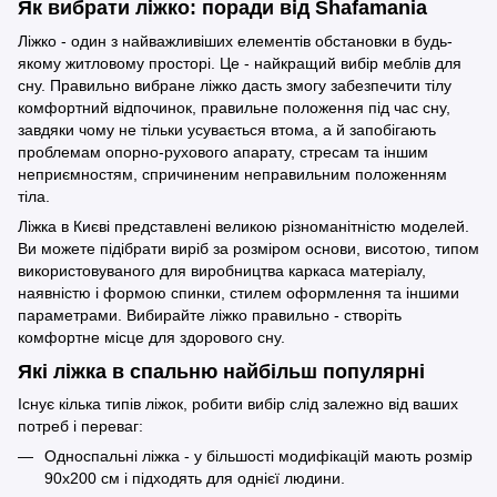
Як вибрати ліжко: поради від Shafamania
Ліжко - один з найважливіших елементів обстановки в будь-
якому житловому просторі. Це - найкращий вибір меблів для
сну. Правильно вибране ліжко дасть змогу забезпечити тілу
комфортний відпочинок, правильне положення під час сну,
завдяки чому не тільки усувається втома, а й запобігають
проблемам опорно-рухового апарату, стресам та іншим
неприємностям, спричиненим неправильним положенням
тіла.
Ліжка в Києві представлені великою різноманітністю моделей.
Ви можете підібрати виріб за розміром основи, висотою, типом
використовуваного для виробництва каркаса матеріалу,
наявністю і формою спинки, стилем оформлення та іншими
параметрами. Вибирайте ліжко правильно - створіть
комфортне місце для здорового сну.
Які ліжка в спальню найбільш популярні
Існує кілька типів ліжок, робити вибір слід залежно від ваших
потреб і переваг:
Односпальні ліжка - у більшості модифікацій мають розмір
90x200 см і підходять для однієї людини.