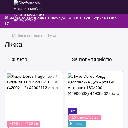
🛍️ Чекаємо вас щодня в шоурумі: м. Київ, вул. Бориса Гмирі,
17.
Меблі в спальню
Ліжка
Ліжка
Фільтр
За популярністю
Хіт
−15% по 17.08.26
−17% по 17.08.26
Новинка