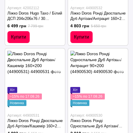
Артикул: 42002112
Артикул: 44900532
Ліжко Doros Hugo Тахо / Білий
Ліжко Doros Ронді Двоспальне
ДСП 204х206х76 / 30
Дуб Артізан/Антрацит 160×200
(42002112)
(44900532)
6 499 грн
4 803 грн
7 799 грн
5 650 грн
Купити
Купити
Хіт
Хіт
−15% по 17.08.26
−15% по 17.08.26
Новинка
Новинка
Артикул: 44900531
Артикул: 44900530
Ліжко Doros Ронді Двоспальне
Ліжко Doros Ронді
Дуб Артізан/Кашемір 160×200
Односпальне Дуб Артізан/
(44900531)
Антрацит 90×200 (44900530)