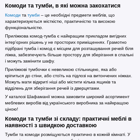
Комоди та тумби, в які можна закохатися
Комоди
та
тумби
– це необхідні предмети меблів, що
характеризуються місткістю, практичністю та високою
функціональністю.
Приліжкова комод-тумба є найкращим прикладом вигідних
інтер'єрних рішень у не просторих приміщеннях. Грамотно
підібрані тумба і комод є місцем для розташування речей біля
ліжка, забезпечують більше простору для зберігання в спальні
і можуть замінити шафу.
Приліжкові тумбочки є невеликою стільницею, яка або
кріпиться до стіни, або стоїть на підлозі на витончених ніжках.
Можуть мати відкриті ніші або містити кілька ящиків та
відділень для зберігання речей із дверцятами.
У каталозі Шафаманії можна замовити широкий асортимент
меблевих виробів від українського виробника за найкращою
ціною!
Комоди та тумби зі складу: практичні меблі в
наявності з швидкою доставкою
Тумби та комоди розміщуються практично в кожній кімнаті. У