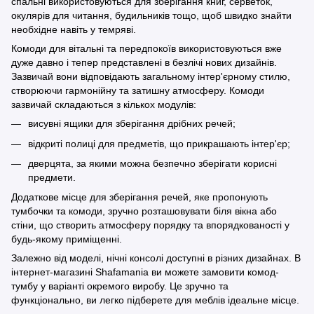
спальні використовуються для зберігання книг, серветок,
окулярів для читання, будильників тощо, щоб швидко знайти
необхідне навіть у темряві.
Комоди для вітальні та передпокоїв використовуються вже
дуже давно і тепер представлені в безлічі нових дизайнів.
Зазвичай вони відповідають загальному інтер'єрному стилю,
створюючи гармонійну та затишну атмосферу. Комоди
зазвичай складаються з кількох модулів:
висувні ящики для зберігання дрібних речей;
відкриті полиці для предметів, що прикрашають інтер'єр;
дверцята, за якими можна безпечно зберігати корисні
предмети.
Додаткове місце для зберігання речей, яке пропонують
тумбочки та комоди, зручно розташовувати біля вікна або
стіни, що створить атмосферу порядку та впорядкованості у
будь-якому приміщенні.
Залежно від моделі, нічні консолі доступні в різних дизайнах. В
інтернет-магазині Shafamania ви можете замовити комод-
тумбу у варіанті окремого виробу. Це зручно та
функціонально, ви легко підберете для меблів ідеальне місце.