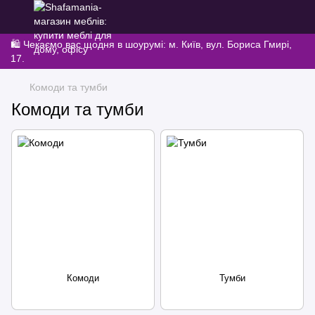
🛍️ Чекаємо вас щодня в шоурумі: м. Київ, вул. Бориса Гмирі,
17.
Комоди та тумби
Комоди та тумби
Комоди
Тумби