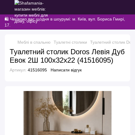
🛍️ Чекаємо вас щодня в шоурумі: м. Київ, вул. Бориса Гмирі,
17.
Меблі в спальню
Туалетні столики
Туалетний столик Dor
Туалетний столик Doros Левія Дуб
Евок 2Ш 100х32х22 (41516095)
Артикул:
41516095
Написати відгук