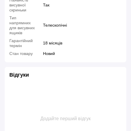
висувної
Так
скриньки
Тип
напрямних
Телескопічні
для висувних
ящиків
Гарантійний
18 місяців
термін
Стан товару
Новий
Відгуки
Додайте перший відгук