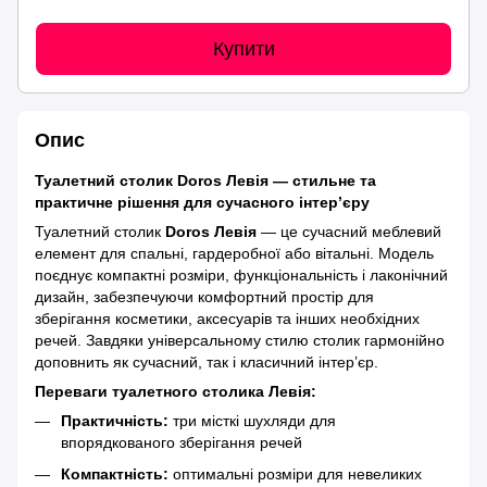
Купити
Опис
Туалетний столик Doros Левія — стильне та
практичне рішення для сучасного інтер’єру
Туалетний столик
Doros Левія
— це сучасний меблевий
елемент для спальні, гардеробної або вітальні. Модель
поєднує компактні розміри, функціональність і лаконічний
дизайн, забезпечуючи комфортний простір для
зберігання косметики, аксесуарів та інших необхідних
речей. Завдяки універсальному стилю столик гармонійно
доповнить як сучасний, так і класичний інтер’єр.
Переваги туалетного столика Левія:
Практичність:
три місткі шухляди для
впорядкованого зберігання речей
Компактність:
оптимальні розміри для невеликих