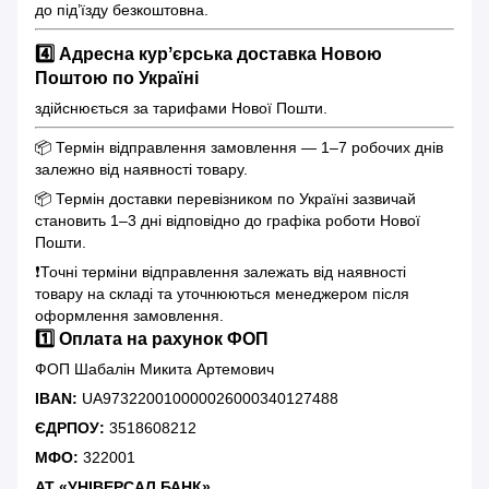
до під’їзду безкоштовна.
4️⃣ Адресна курʼєрська доставка Новою
Поштою по Україні
здійснюється за тарифами Нової Пошти.
📦 Термін відправлення замовлення — 1–7 робочих днів
залежно від наявності товару.
📦 Термін доставки перевізником по Україні зазвичай
становить 1–3 дні відповідно до графіка роботи Нової
Пошти.
❗️Точні терміни відправлення залежать від наявності
товару на складі та уточнюються менеджером після
оформлення замовлення.
1️⃣ Оплата на рахунок ФОП
ФОП Шабалін Микита Артемович
IBAN:
UA973220010000026000340127488
ЄДРПОУ:
3518608212
МФО:
322001
АТ «УНІВЕРСАЛ БАНК»