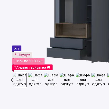
Хіт
*Шоурум
−15% по 17.08.26
*Акційні тарифи на 🚚