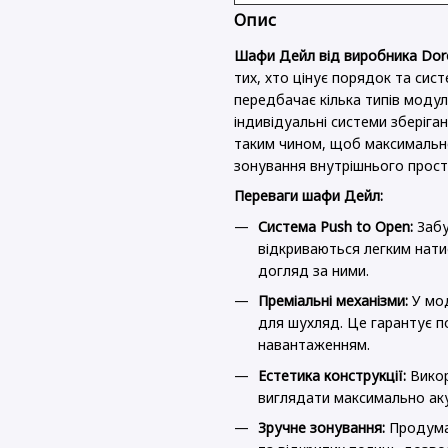
Опис
Шафи Дейл від виробника Dor
тих, хто цінує порядок та сис
передбачає кілька типів модул
індивідуальні системи зберіга
таким чином, щоб максимально
зонування внутрішнього прост
Переваги шафи Дейл:
Система Push to Open:
Забу
відкриваються легким нати
догляд за ними.
Преміальні механізми:
У мод
для шухляд. Це гарантує по
навантаженням.
Естетика конструкції:
Викор
виглядати максимально ак
Зручне зонування:
Продуман