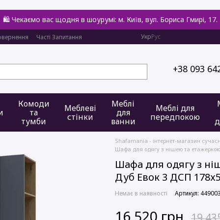
🛍️ Чекаємо вас щодня в шоурумі: м. Київ, вул. Бориса Гмирі, 17.
Укр
Рус
овернення
Часті Запитання
+38 093 64
Комоди
Меблі
Меблеві
Меблі для
и
та
для
стінки
передпокою
тумби
ванни
д
Shafamania - інтернет-магазин сучас
Шафа для одягу з нішею та етажеркою 
Шафа для одягу з ні
Дуб Евок 3 ДСП 178х5
Немає в наявності
Артикул: 44900
16 520 грн
19 43