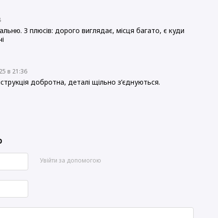
8
льню. З плюсів: дорого виглядає, місця багато, є куди
чі
25 в 21:36
струкція добротна, деталі щільно з’єднуються.
р
Увійти за допомогою