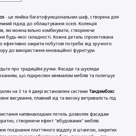
os
- це лінійка багатофункціональних шаф, створена для
темний підхід до облаштування оселі. Колекція
ів, які можна вільно комбінувати, створюючи
ння будь-якої складності. Кожна деталь спроектована
 ефективно закрити побутові потреби: від зручного
ору до використання інноваційної фурнітури.
дьте про традиційні ручки. Фасади та шухляди
сканням, що підкреслює мінімалізм меблів та полегшує
елях на 3 та 4 двері встановлені системи
Тандембокс
вне висування, плавний хід та високу витривалість під
истання напівнакладних петель дозволяє фасадам
уратно, створюючи ефект "вбудованих" меблів.
е поєднання платтяного відділу зі штангою, закритих