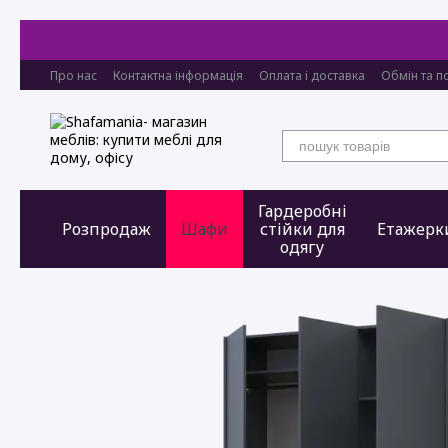
Перейти до основного контенту
Про нас
Контактна інформація
Оплата і доставка
Обмін та п
Гардеробні
Розпродаж
Шафи
стійки для
Етажерк
одягу