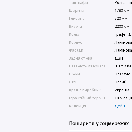
Тип шафи
Розпашн
Ширина
1780 мм
Глибина
520 мм
Висота
2200 мм
Колір
Графіт; 
Корпус
Ламінов
Фасади
Ламінов
Задня стінка
ДВП
Наявність дзеркала
Шафи бе
Ніжки
Пластик
Стан
Новий
Країна виробник
Україна
Гарантійний термін
18 місяці
Колекція
Дейл
Поширити у соцмережах