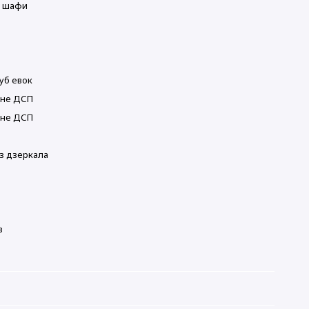
і шафи
Дуб евок
ане ДСП
ане ДСП
з дзеркала
в