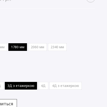
 мм
1780 мм
2060 мм
2340 мм
Д
3Д з етажеркою
4Д
4Д з етажеркою
виться