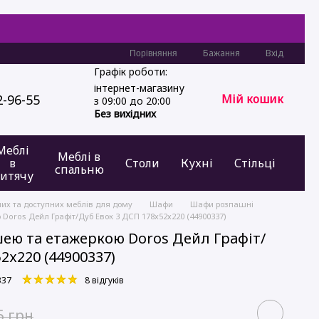
Бажання
Вхід
Порівняння
Графік роботи:
інтернет-магазину
2-96-55
Мій кошик
з 09:00 до 20:00
Без вихідних
Меблі
Меблі в
в
Столи
Кухні
Стільці
спальню
итячу
них та доступних меблів для дому
Шафи
Шафи розпашні
Doros Дейл Графіт/Дуб Евок 3 ДСП 178х52х220 (44900337)
шею та етажеркою Doros Дейл Графіт/
2х220 (44900337)
337
8 відгуків
5 грн