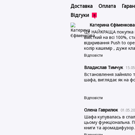
Доставка
Оплата
Гаран
Відгуки
8
Катерина Єфіменков
Це НАЙКРАЩА покупка і 
вмісткий на всі 100%, с
відкривання Push to ope
колір кашемір , дуже клас
Відповісти
Владислав Тимчук
15.05
Встановлення зайняло тр
шафа, виглядає як на фо
Відповісти
Олена Гаврилюк
01.05.2
Шафа купувалась в спал
цьому функціональна. По
книги та аромадифузор.
Відповісти