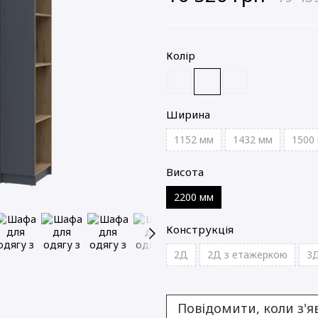
Колір
Ширина
1152 мм
1432 мм
1500
Висота
2200 мм
Конструкція
2Д
2Д з етажеркою
3
Повідомити, коли з'я