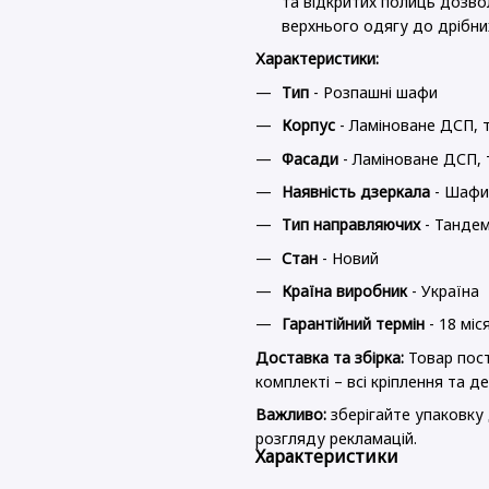
та відкритих полиць дозво
верхнього одягу до дрібних
Характеристики:
Тип
- Розпашні шафи
Корпус
- Ламіноване ДСП,
т
Фасади
- Ламіноване ДСП,
Наявність дзеркала
- Шафи
Тип направляючих
- Танде
Стан
- Новий
Країна виробник
- Україна
Гарантійний термін
- 18 міс
Доставка та збірка:
Товар пост
комплекті – всі кріплення та д
Важливо:
зберігайте упаковку
розгляду рекламацій.
Характеристики