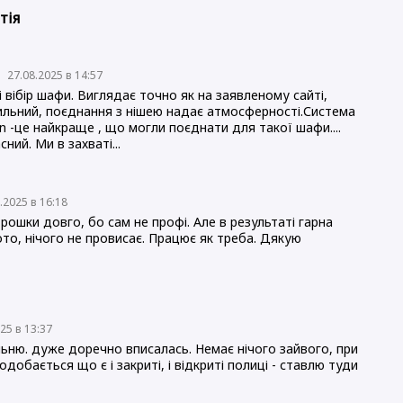
тія
а
27.08.2025 в 14:57
вібір шафи. Виглядає точно як на заявленому сайті,
тильний, поєднання з нішею надає атмосферності.Система
n -це найкраще , що могли поєднати для такої шафи....
ний. Ми в захваті...
.2025 в 16:18
ошки довго, бо сам не профі. Але в результаті гарна
то, нічого не провисає. Працює як треба. Дякую
025 в 13:37
ьню. дуже доречно вписалась. Немає нічого зайвого, при
добається що є і закриті, і відкриті полиці - ставлю туди