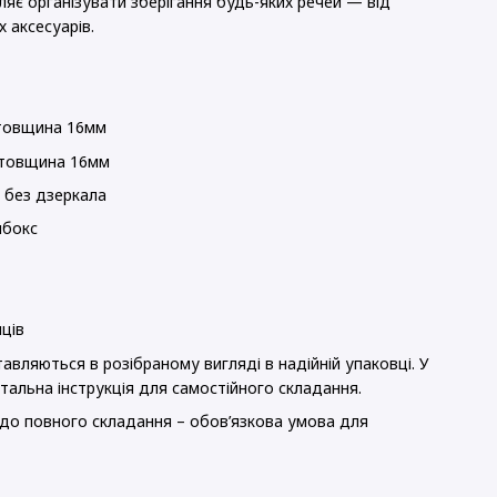
ляє організувати зберігання будь-яких речей — від
 аксесуарів.
овщина 16мм
товщина 16мм
 без дзеркала
мбокс
яців
авляються в розібраному вигляді в надійній упаковці. У
етальна інструкція для самостійного складання.
 до повного складання – обов’язкова умова для