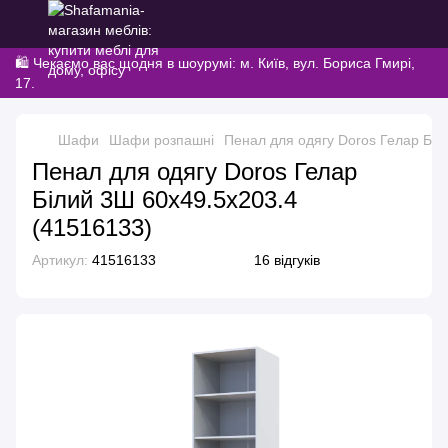
🛍️ Чекаємо вас щодня в шоурумі: м. Київ, вул. Бориса Гмирі,
17.
Шафи
Шафи розпашні
Пенал для одягу Doros Гелар Біл
Пенал для одягу Doros Гелар
Білий 3Ш 60х49.5х203.4
(41516133)
Артикул:
41516133
16 відгуків