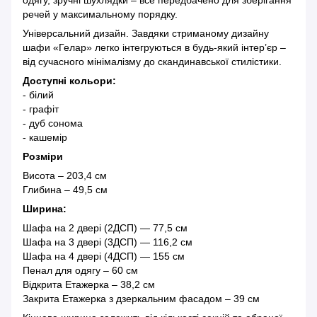
одягу, зручні шухлядки – все передбачено для зберігання
речей у максимальному порядку.
Універсальний дизайн. Завдяки стриманому дизайну
шафи «Гелар» легко інтегруються в будь-який інтер’єр –
від сучасного мінімалізму до скандинавської стилістики.
Доступні кольори:
- білий
- графіт
- дуб сонома
- кашемір
Розміри
Висота – 203,4 см
Глибина – 49,5 см
Ширина:
Шафа на 2 двері (2ДСП) — 77,5 см
Шафа на 3 двері (3ДСП) — 116,2 см
Шафа на 4 двері (4ДСП) — 155 см
Пенал для одягу – 60 см
Відкрита Етажерка – 38,2 см
Закрита Етажерка з дзеркальним фасадом – 39 см