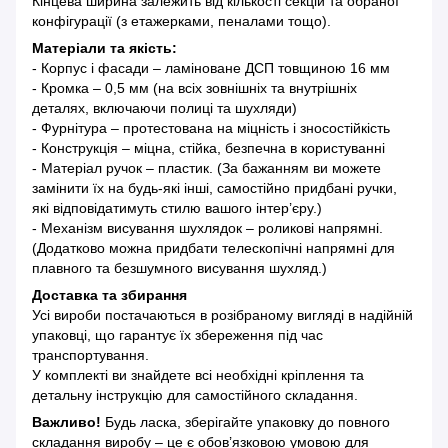
Кінцева ширина залежить від кількості секцій та обраної
конфігурації (з етажерками, пеналами тощо).
Матеріали та якість:
- Корпус і фасади – ламіноване ДСП товщиною 16 мм
- Кромка – 0,5 мм (на всіх зовнішніх та внутрішніх
деталях, включаючи полиці та шухляди)
- Фурнітура – протестована на міцність і зносостійкість
- Конструкція – міцна, стійка, безпечна в користуванні
- Матеріал ручок – пластик. (За бажанням ви можете
замінити їх на будь-які інші, самостійно придбані ручки,
які відповідатимуть стилю вашого інтер’єру.)
- Механізм висування шухлядок – роликові напрямні.
(Додатково можна придбати телескопічні напрямні для
плавного та безшумного висування шухляд.)
Доставка та збирання
Усі вироби постачаються в розібраному вигляді в надійній
упаковці, що гарантує їх збереження під час
транспортування.
У комплекті ви знайдете всі необхідні кріплення та
детальну інструкцію для самостійного складання.
Важливо!
Будь ласка, зберігайте упаковку до повного
складання виробу – це є обов’язковою умовою для