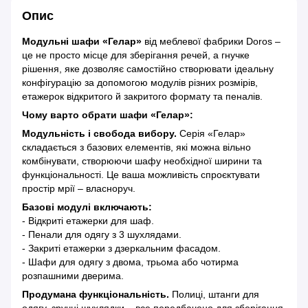
Опис
Модульні шафи «Гелар»
від меблевої фабрики Doros –
це не просто місце для зберігання речей, а гнучке
рішення, яке дозволяє самостійно створювати ідеальну
конфігурацію за допомогою модулів різних розмірів,
етажерок відкритого й закритого формату та пеналів.
Чому варто обрати шафи «Гелар»:
Модульність і свобода вибору.
Серія «Гелар»
складається з базових елементів, які можна вільно
комбінувати, створюючи шафу необхідної ширини та
функціональності. Це ваша можливість спроєктувати
простір мрії – власноруч.
Базові модулі включають:
- Відкриті етажерки для шаф.
- Пенали для одягу з 3 шухлядами.
- Закриті етажерки з дзеркальним фасадом.
- Шафи для одягу з двома, трьома або чотирма
розпашними дверима.
Продумана функціональність.
Полиці, штанги для