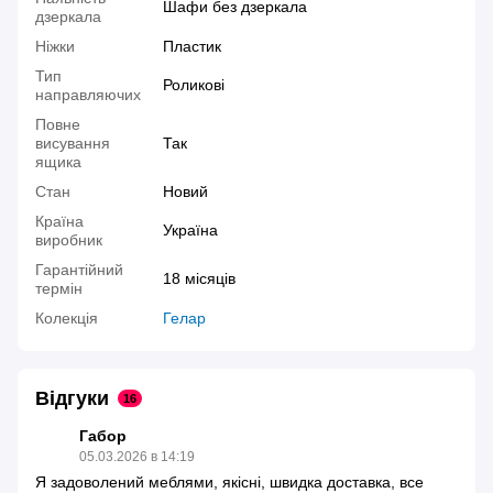
Шафи без дзеркала
дзеркала
Ніжки
Пластик
Тип
Роликові
направляючих
Повне
висування
Так
ящика
Стан
Новий
Країна
Україна
виробник
Гарантійний
18 місяців
термін
Колекція
Гелар
Відгуки
16
Габор
05.03.2026 в 14:19
Я задоволений меблями, якісні, швидка доставка, все