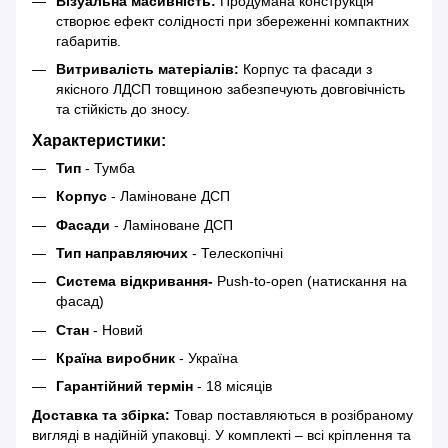
Візуальна масивність:
Продумана конструкція
створює ефект солідності при збереженні компактних
габаритів.
Витривалість матеріалів:
Корпус та фасади з
якісного ЛДСП товщиною забезпечують довговічність
та стійкість до зносу.
Характеристики:
Тип
- Тумба
Корпус
- Ламіноване ДСП
Фасади
- Ламіноване ДСП
Тип направляючих
- Телескопічні
Система відкривання-
Push-to-open (натискання на
фасад)
Стан
- Новий
Країна виробник
- Україна
Гарантійний термін
- 18 місяців
Доставка та збірка:
Товар поставляються в розібраному
вигляді в надійній упаковці. У комплекті – всі кріплення та