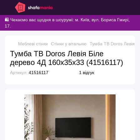
🛍️ Чекаємо вас щодня в шоурумі: м. Київ, вул. Бориса Гмирі,
17.
Меблеві стінки
Стінки у вітальню
Тумба ТВ Doros Левія Б
Тумба ТВ Doros Левія Біле
дерево 4Д 160х35х33 (41516117)
Артикул:
41516117
1 відгук