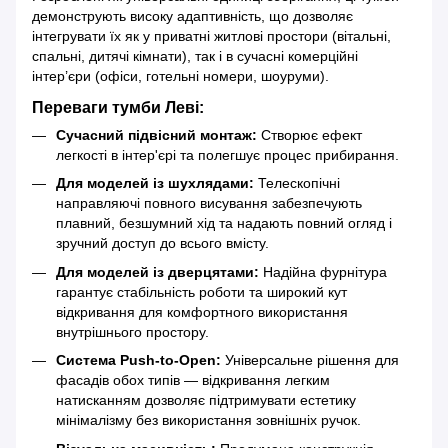
демонструють високу адаптивність, що дозволяє
інтегрувати їх як у приватні житлові простори (вітальні,
спальні, дитячі кімнати), так і в сучасні комерційні
інтер’єри (офіси, готельні номери, шоуруми).
Переваги тумби Леві:
Сучасний підвісний монтаж:
Створює ефект
легкості в інтер'єрі та полегшує процес прибирання.
Для моделей із шухлядами:
Телескопічні
направляючі повного висування забезпечують
плавний, безшумний хід та надають повний огляд і
зручний доступ до всього вмісту.
Для моделей із дверцятами:
Надійна фурнітура
гарантує стабільність роботи та широкий кут
відкривання для комфортного використання
внутрішнього простору.
Система Push-to-Open:
Універсальне рішення для
фасадів обох типів — відкривання легким
натисканням дозволяє підтримувати естетику
мінімалізму без використання зовнішніх ручок.