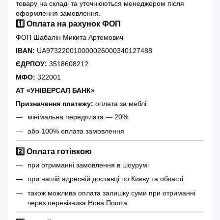
товару на складі та уточнюються менеджером після
оформлення замовлення.
1️⃣ Оплата на рахунок ФОП
ФОП Шабалін Микита Артемович
IBAN:
UA973220010000026000340127488
ЄДРПОУ:
3518608212
МФО:
322001
АТ «УНІВЕРСАЛ БАНК»
Призначення платежу:
оплата за меблі
мінімальна передплата — 20%
або 100% оплата замовлення
2️⃣ Оплата готівкою
при отриманні замовлення в шоурумі
при нашій адресній доставці по Києву та області
також можлива оплата залишку суми при отриманні
через перевізника Нова Пошта