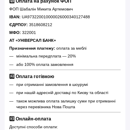
1️⃣ Оплата на рахунок ФОП
ФОП Шабалін Микита Артемович
IBAN:
UA973220010000026000340127488
ЄДРПОУ:
3518608212
МФО:
322001
АТ «УНІВЕРСАЛ БАНК»
Призначення платежу:
оплата за меблі
мінімальна передплата — 20%
або 100% оплата замовлення
2️⃣ Оплата готівкою
при отриманні замовлення в шоурумі
при нашій адресній доставці по Києву та області
також можлива оплата залишку суми при отриманні
через перевізника Нова Пошта
3️⃣ Онлайн-оплата
Доступні способи оплати: