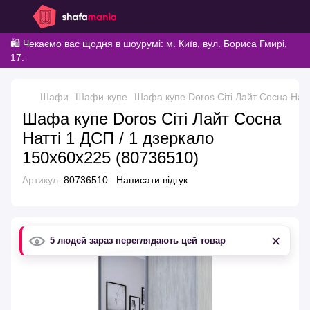
🛍️ Чекаємо вас щодня в шоурумі: м. Київ, вул. Бориса Гмирі,
17.
Шафи
Шафи-купе
Шафа купе Doros Сіті Лайт Сосна Натт
Шафа купе Doros Сіті Лайт Сосна
Натті 1 ДСП / 1 дзеркало
150х60х225 (80736510)
Артикул:
80736510
Написати відгук
×
5 людей зараз переглядають цей товар