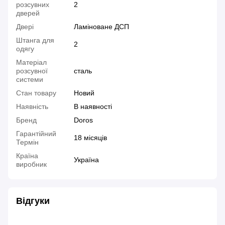
розсувних
2
дверей
Двері
Ламіноване ДСП
Штанга для
2
одягу
Матеріал
розсувної
сталь
системи
Стан товару
Новий
Наявність
В наявності
Бренд
Doros
Гарантійний
18 місяців
Термін
Країна
Україна
виробник
Відгуки