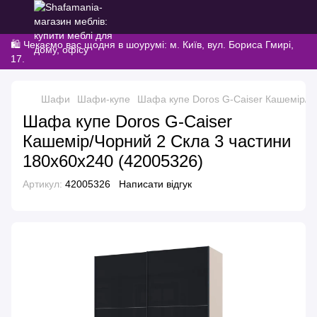
🛍️ Чекаємо вас щодня в шоурумі: м. Київ, вул. Бориса Гмирі,
17.
Шафи
Шафи-купе
Шафа купе Doros G-Caiser Кашемір/Чо
Шафа купе Doros G-Caiser
Кашемір/Чорний 2 Скла 3 частини
180х60х240 (42005326)
Артикул:
42005326
Написати відгук