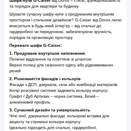
Шафа-купе G-Caiser
від Doros – стиль, функціональність
та порядок для квартири та будинку
Шукаєте сучасну шафу-купе з продуманим внутрішнім
простором і стильним дизайном? G-Caiser від Doros легко
вписується в будь-який інтер’єр – від спальні до
гардеробної чи передпокою, забезпечуючи зручність,
порядок та організацію простору.
Переваги шафи G-Caiser:
1. Продумане внутрішнє наповнення
Поличні відділення та платтяне зі штангою
Верхні полиці для сезонного одягу або рідковживаних
речей
2. Різноманіття фасадів і кольорів
Фасади з ДСП, дзеркала, скла або комбінації матеріалів
Колір розсувної системи задежить кольору корпусу:
Графіт / Дуб Артизан – чорна система, Білий –
алюмінієвий профіль
3. Сучасний дизайн та універсальність
Чіткі лінії, дзеркальні фасади, кольорові вставки для
акценту та стримані кольори корпусу
Ідеально підходить для спальні, гардеробної,