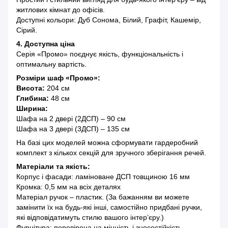
житлових кімнат до офісів.
Доступні кольори: Дуб Сонома, Білий, Графіт, Кашемір,
Сірий.
4. Доступна ціна
Серія «Промо» поєднує якість, функціональність і
оптимальну вартість.
Розміри шаф «Промо»:
Висота:
204 см
Глибина:
48 см
Ширина:
Шафа на 2 двері (2ДСП) – 90 см
Шафа на 3 двері (3ДСП) – 135 см
На базі цих моделей можна сформувати гардеробний
комплект з кількох секцій для зручного зберігання речей.
Матеріали та якість:
Корпус і фасади: ламіноване ДСП товщиною 16 мм
Кромка: 0,5 мм на всіх деталях
Матеріал ручок – пластик. (За бажанням ви можете
замінити їх на будь-які інші, самостійно придбані ручки,
які відповідатимуть стилю вашого інтер’єру.)
Фурнітура: перевірена на міцність і зносостійкість