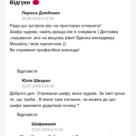
Відгуки
12
Лариса Дзюбенко
04.08.2026 в 12:50
Рада,що зустріла вас на просторах інтернету!
Шафа чудова, навіть,краща,ніж я очікувала ) Доставка
,пакування ,все на вищому рівні! Вдячна менеджеру
Михайлу і всім причетним ))
Ви справжня професійна команда!
Відповісти
Юлія Шварко
22.07.2026 в 18:33
Доброго дня. Отримали шафу, вона чудова. За свої гроші
те, що треба . В мене таке питання, чи можна до цієї
шафи замовити додаткові полиці ?
Відповісти
Шафаманія
23.07.2026 в 11:22