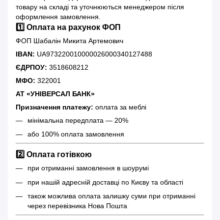
товару на складі та уточнюються менеджером після
оформлення замовлення.
1️⃣ Оплата на рахунок ФОП
ФОП Шабалін Микита Артемович
IBAN:
UA973220010000026000340127488
ЄДРПОУ:
3518608212
МФО:
322001
АТ «УНІВЕРСАЛ БАНК»
Призначення платежу:
оплата за меблі
мінімальна передплата — 20%
або 100% оплата замовлення
2️⃣ Оплата готівкою
при отриманні замовлення в шоурумі
при нашій адресній доставці по Києву та області
також можлива оплата залишку суми при отриманні
через перевізника Нова Пошта