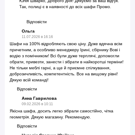
Юлія Шварко, Доброго дня! Дякуємо за ваш відгук.
Так, полиці є в наявності до всіх шафи Промо.
Відповісти
Ольга
11.07.2026 в 16:16
Шафи на 100% відробляють свою ціну. Дуже вдячна всім
причетним, а особливо менеджеру Ірині, сбірнику Вові і
водію з помічником! Всі були дуже терплячі, допомогли
обрати, привезти, занести і зібрати в найкоротші терміни!
Не тільки меблі гарні, а ще й приємне спілкування,
доброзичливість, компетентність. Все на вищому рівні!
Дякую всій команді!
Відповісти
Анна Гаврилова
09.02.2026 в 10:11
Якісна шафа, досить легко зібрали самостійно, чітка
геометрія. Дякую магазину. Рекомендую.
Відповісти