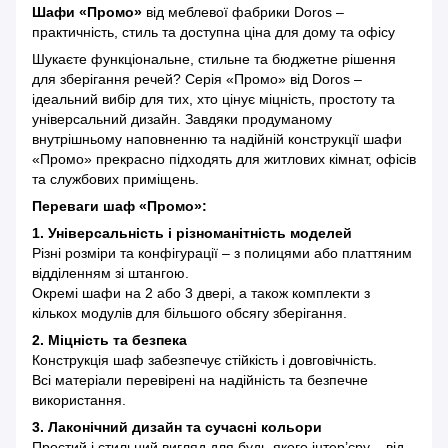
Шафи «Промо»
від меблевої фабрики Doros –
практичність, стиль та доступна ціна для дому та офісу
Шукаєте функціональне, стильне та бюджетне рішення
для зберігання речей? Серія «Промо» від Doros –
ідеальний вибір для тих, хто цінує міцність, простоту та
універсальний дизайн. Завдяки продуманому
внутрішньому наповненню та надійній конструкції шафи
«Промо» прекрасно підходять для житлових кімнат, офісів
та службових приміщень.
Переваги шаф «Промо»:
1. Універсальність і різноманітність моделей
Різні розміри та конфігурації – з полицями або платтяним
відділенням зі штангою.
Окремі шафи на 2 або 3 двері, а також комплекти з
кількох модулів для більшого обсягу зберігання.
2. Міцність та безпека
Конструкція шаф забезпечує стійкість і довговічність.
Всі матеріали перевірені на надійність та безпечне
використання.
3. Лаконічний дизайн та сучасні кольори
Простий і стильний вигляд для будь-якого інтер’єру – від