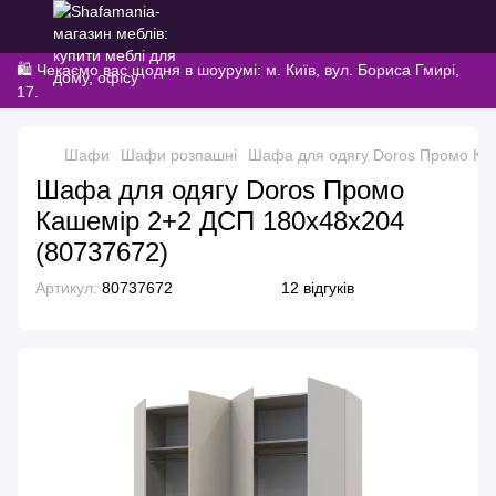
🛍️ Чекаємо вас щодня в шоурумі: м. Київ, вул. Бориса Гмирі,
17.
Шафи
Шафи розпашні
Шафа для одягу Doros Промо Ка
Шафа для одягу Doros Промо
Кашемір 2+2 ДСП 180х48х204
(80737672)
Артикул:
80737672
12 відгуків