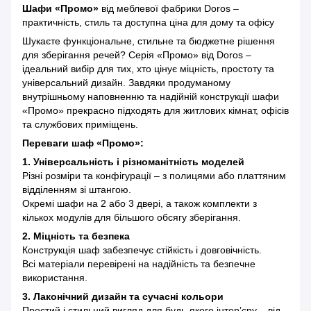
Шафи «Промо»
від меблевої фабрики Doros –
практичність, стиль та доступна ціна для дому та офісу
Шукаєте функціональне, стильне та бюджетне рішення
для зберігання речей? Серія «Промо» від Doros –
ідеальний вибір для тих, хто цінує міцність, простоту та
універсальний дизайн. Завдяки продуманому
внутрішньому наповненню та надійній конструкції шафи
«Промо» прекрасно підходять для житлових кімнат, офісів
та службових приміщень.
Переваги шаф «Промо»:
1. Універсальність і різноманітність моделей
Різні розміри та конфігурації – з полицями або платтяним
відділенням зі штангою.
Окремі шафи на 2 або 3 двері, а також комплекти з
кількох модулів для більшого обсягу зберігання.
2. Міцність та безпека
Конструкція шаф забезпечує стійкість і довговічність.
Всі матеріали перевірені на надійність та безпечне
використання.
3. Лаконічний дизайн та сучасні кольори
Простий і стильний вигляд для будь-якого інтер’єру – від