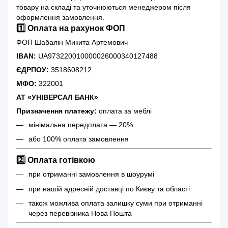
товару на складі та уточнюються менеджером після
оформлення замовлення.
1️⃣ Оплата на рахунок ФОП
ФОП Шабалін Микита Артемович
IBAN:
UA973220010000026000340127488
ЄДРПОУ:
3518608212
МФО:
322001
АТ «УНІВЕРСАЛ БАНК»
Призначення платежу:
оплата за меблі
мінімальна передплата — 20%
або 100% оплата замовлення
2️⃣ Оплата готівкою
при отриманні замовлення в шоурумі
при нашій адресній доставці по Києву та області
також можлива оплата залишку суми при отриманні
через перевізника Нова Пошта