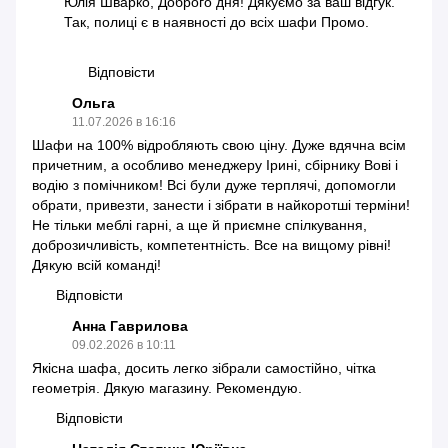
Юлія Шварко, Доброго дня! Дякуємо за ваш відгук.
Так, полиці є в наявності до всіх шафи Промо.
Відповісти
Ольга
11.07.2026 в 16:16
Шафи на 100% відробляють свою ціну. Дуже вдячна всім
причетним, а особливо менеджеру Ірині, сбірнику Вові і
водію з помічником! Всі були дуже терплячі, допомогли
обрати, привезти, занести і зібрати в найкоротші терміни!
Не тільки меблі гарні, а ще й приємне спілкування,
доброзичливість, компетентність. Все на вищому рівні!
Дякую всій команді!
Відповісти
Анна Гаврилова
09.02.2026 в 10:11
Якісна шафа, досить легко зібрали самостійно, чітка
геометрія. Дякую магазину. Рекомендую.
Відповісти