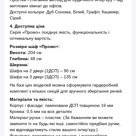
житлових кімнат до офісів.
Доступні кольори: Дуб Сонома, Білий, Графіт, Кашемір,
Сірий.
4. Доступна ціна
Серія «Промо» поєднує якість, функціональність і
оптимальну вартість.
Розміри шаф «Промо»:
Висота:
204 см
Глибина:
48 см
Ширина:
Шафа на 2 двері (2ДСП) – 90 см
Шафа на 3 двері (3ДСП) – 135 см
На базі цих моделей можна сформувати гардеробний
комплект з кількох секцій для зручного зберігання речей.
Матеріали та якість:
Корпус і фасади: ламіноване ДСП товщиною 16 мм
Кромка: 0,5 мм на всіх деталях
Матеріал ручок – пластик. (За бажанням ви можете
замінити їх на будь-які інші, самостійно придбані ручки,
які відповідатимуть стилю вашого інтер’єру.)
Фурнітура: перевірена на міцність і зносостійкість