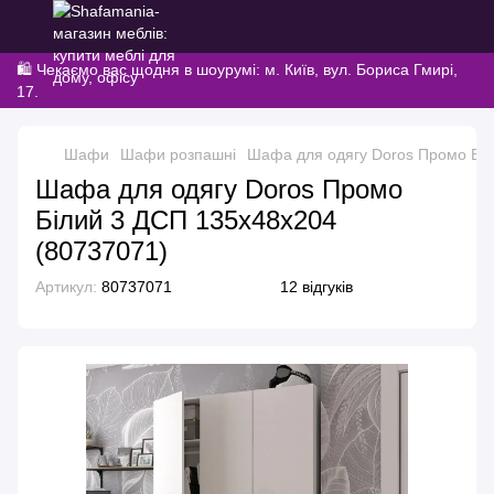
🛍️ Чекаємо вас щодня в шоурумі: м. Київ, вул. Бориса Гмирі,
17.
Шафи
Шафи розпашні
Шафа для одягу Doros Промо Біл
Шафа для одягу Doros Промо
Білий 3 ДСП 135х48х204
(80737071)
Артикул:
80737071
12 відгуків