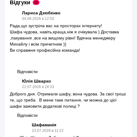
Відгуки
12
Лариса Дзюбенко
04.08.2026 в 12:50
Рада,що зустріла вас на просторах інтернету!
Шафа чудова, навіть,краща,ніж я очікувала ) Доставка
,пакування ,все на вищому рівні! Вдячна менеджеру
Михайлу і всім причетним ))
Ви справжня професійна команда!
Відповісти
Юлія Шварко
22.07.2026 в 18:33
Доброго дня. Отримали шафу, вона чудова. За свої гроші
те, що треба . В мене таке питання, чи можна до цієї
шафи замовити додаткові полиці ?
Відповісти
Шафаманія
23.07.2026 в 11:22