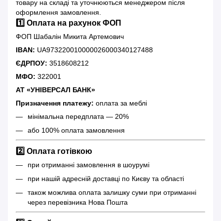
товару на складі та уточнюються менеджером після
оформлення замовлення.
1️⃣ Оплата на рахунок ФОП
ФОП Шабалін Микита Артемович
IBAN:
UA973220010000026000340127488
ЄДРПОУ:
3518608212
МФО:
322001
АТ «УНІВЕРСАЛ БАНК»
Призначення платежу:
оплата за меблі
мінімальна передплата — 20%
або 100% оплата замовлення
2️⃣ Оплата готівкою
при отриманні замовлення в шоурумі
при нашій адресній доставці по Києву та області
також можлива оплата залишку суми при отриманні
через перевізника Нова Пошта