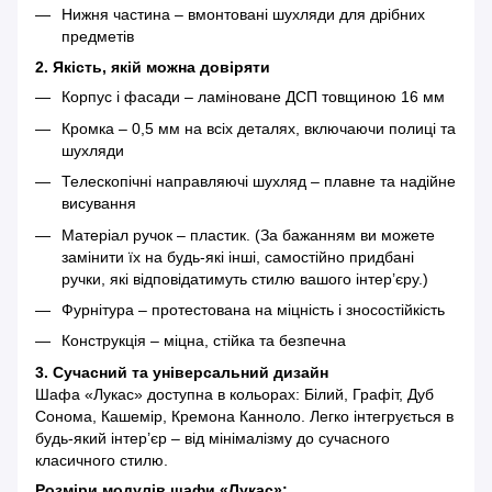
Нижня частина – вмонтовані шухляди для дрібних
предметів
2. Якість, якій можна довіряти
Корпус і фасади – ламіноване ДСП товщиною 16 мм
Кромка – 0,5 мм на всіх деталях, включаючи полиці та
шухляди
Телескопічні направляючі шухляд – плавне та надійне
висування
Матеріал ручок – пластик. (За бажанням ви можете
замінити їх на будь-які інші, самостійно придбані
ручки, які відповідатимуть стилю вашого інтер’єру.)
Фурнітура – протестована на міцність і зносостійкість
Конструкція – міцна, стійка та безпечна
3. Сучасний та універсальний дизайн
Шафа «Лукас» доступна в кольорах: Білий, Графіт, Дуб
Сонома, Кашемір, Кремона Канноло. Легко інтегрується в
будь-який інтер’єр – від мінімалізму до сучасного
класичного стилю.
Розміри модулів шафи «Лукас»: