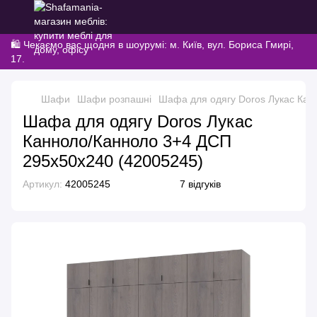
🛍️ Чекаємо вас щодня в шоурумі: м. Київ, вул. Бориса Гмирі,
17.
Шафи
Шафи розпашні
Шафа для одягу Doros Лукас Кан
Шафа для одягу Doros Лукас
Канноло/Канноло 3+4 ДСП
295х50х240 (42005245)
Артикул:
42005245
7 відгуків