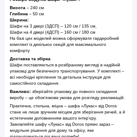
Висота
– 240 см
Глибина
– 50 см
Ширина:
Шафи на 3 двері (3ДСП) – 120 см / 135 см,
Шафи на 4 двері (4ДСП) – 160 см / 180 см
На базі цих моделей можна сформувати гардеробний
комплект із декількох секцій для максимального
комфорту.
Доставка та збірка
Шафи поставляються в розібраному вигляді в надійній
упаковці для безпечного транспортування. У комплекті –
всі необхідні кріплення та детальна інструкція для
самостійного складання.
Важливо:
зберігайте упаковку до повного складання
виробу – це обов’язкова умова для розгляду рекламацій.
Практична, стильна, міцна – шафа «Лукас» від Doros
стане не лише зручним місцем для зберігання речей, а й
естетичним доповненням вашого інтер’єру.
Замовляйте шафу «Лукас» від Doros прямо зараз –
модульне рішення для дому та офісу, яке
підлаштовується під ваші потреби!