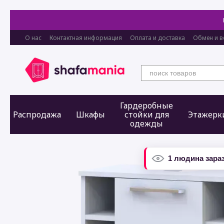
Перейти к основному контенту
О нас
Контактная информация
Оплата и доставка
Обмен и в
Гардеробные
Распродажа
Шкафы
стойки для
Этажерк
одежды
1 людина зараз