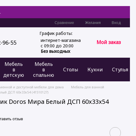
.
Желания
Вход
Сравнение
График работы:
интернет-магазина
2-96-55
Мой заказ
с 09:00 до 20:00
Без выходных
Мебель
Мебель
в
в
Столы
Кухни
Стулья
детскую
спальню
еменной и доступной мебели для дома
Мебель для ванной
лый ДСП 60х33х54 (41510127)
ик Doros Мира Белый ДСП 60х33х54
тавить отзыв