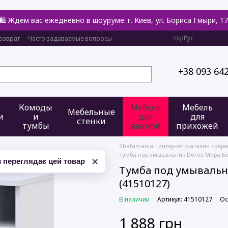
🛍️ Ждем вас ежедневно в шоуруме: г. Киев, ул. Бориса Гмыри, 17
Укр
Рус
озврат
Часто задаваемые вопросы
+38 093 64
Комоды
Мебель
Мебель
Мебельные
и
и
для
для
стенки
тумбы
ванной
прихожей
Shafamania - интернет-магазин совр
Тумба под умывальник Doros Мира Бе
×
 переглядає цей товар
Тумба под умывальн
(41510127)
В наличии
Артикул: 41510127
Ос
1 888 грн