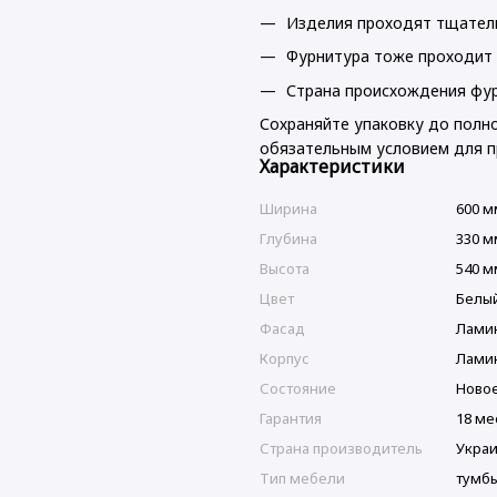
Изделия проходят тщатель
Фурнитура тоже проходит 
Страна происхождения фур
Сохраняйте упаковку до полно
обязательным условием для п
Характеристики
Ширина
600 м
Глубина
330 м
Высота
540 м
Цвет
Белы
Фасад
Лами
Корпус
Лами
Состояние
Ново
Гарантия
18 ме
Страна производитель
Укра
Тип мебели
тумбы