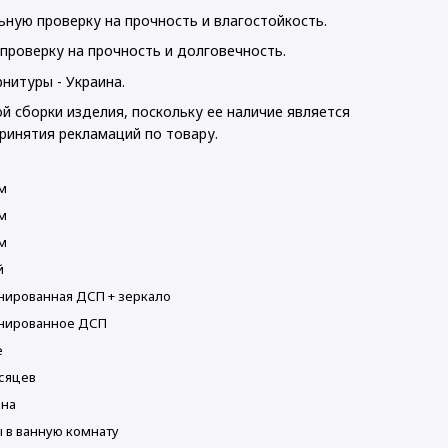
ную проверку на прочность и влагостойкость.
проверку на прочность и долговечность.
нитуры - Украина.
й сборки изделия, поскольку ее наличие является
ринятия рекламаций по товару.
м
м
м
й
нированная ДСП + зеркало
нированное ДСП
е
сяцев
ина
 в ванную комнату