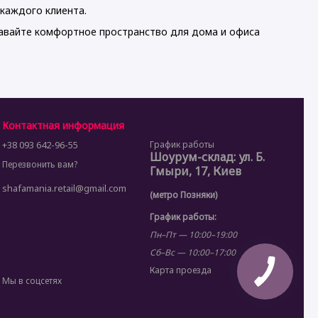
каждого клиента.
авайте комфортное пространство для дома и офиса
Контактная информация
+38 093 642-96-55
График работы
Шоурум-склад: ул. Б.
Перезвонить вам?
Гмыри, 17, Киев
shafamania.retail@gmail.com
(метро Позняки)
График работы:
Пн–Пт — 10:00–19:00
Сб–Вс — 10:00–17:00
Карта проезда
Мы в соцсетях