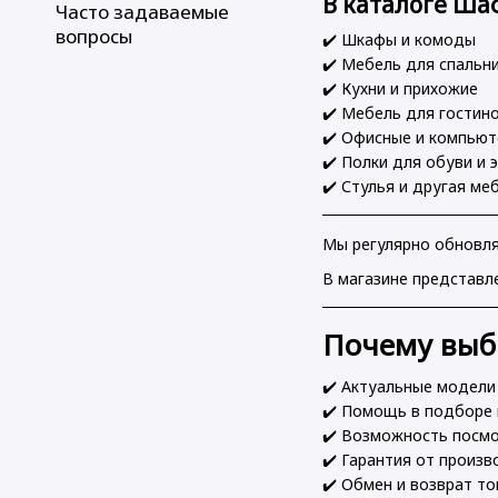
В каталоге Ша
Часто задаваемые
вопросы
✔️ Шкафы и комоды
✔️ Мебель для спальн
✔️ Кухни и прихожие
✔️ Мебель для гостин
✔️ Офисные и компью
✔️ Полки для обуви и 
✔️ Стулья и другая ме
Мы регулярно обновля
В магазине представл
Почему вы
✔️ Актуальные модели
✔️ Помощь в подборе
✔️ Возможность посм
✔️ Гарантия от произ
✔️ Обмен и возврат т