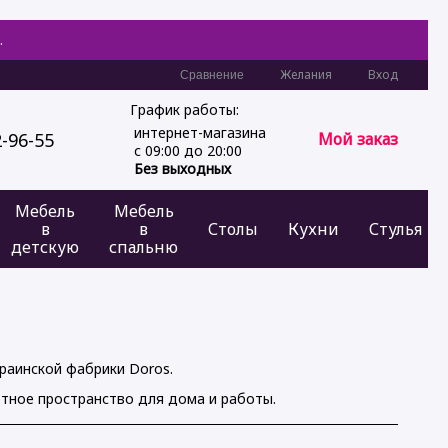
.
Желания
Вход
Сравнение
График работы:
интернет-магазина
2-96-55
Мой заказ
с 09:00 до 20:00
Без выходных
Мебель
Мебель
в
в
Столы
Кухни
Стулья
детскую
спальню
раинской фабрики Doros.
тное пространство для дома и работы.