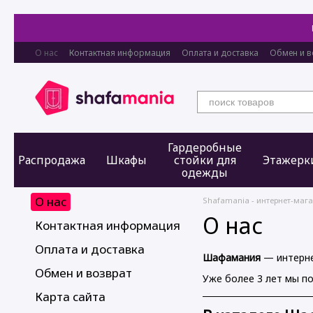
Перейти к основному контенту
О нас
Контактная информация
Оплата и доставка
Обмен и в
Гардеробные
Распродажа
Шкафы
стойки для
Этажерк
одежды
О нас
Shafamania - интернет-маг
О нас
Контактная информация
Оплата и доставка
Шафамания
— интерне
Обмен и возврат
Уже более 3 лет мы п
Карта сайта