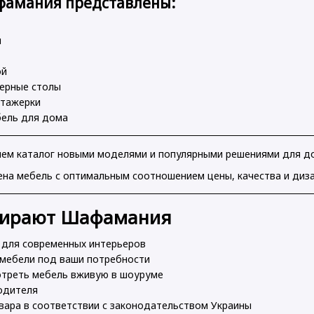
фамания представлены:
и
ой
терные столы
этажерки
бель для дома
ем каталог новыми моделями и популярными решениями для до
ена мебель с оптимальным соотношением цены, качества и диза
бирают Шафамания
 для современных интерьеров
 мебели под ваши потребности
отреть мебель вживую в шоуруме
водителя
овара в соответствии с законодательством Украины