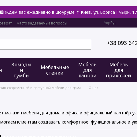
🛍️ Ждем вас ежедневно в шоуруме: г. Киев, ул. Бориса Гмыри, 17
Укр
Рус
озврат
Часто задаваемые вопросы
+38 093 64
Комоды
Мебель
Мебель
Мебельные
и
и
для
для
стенки
тумбы
ванной
прихожей
азин современной и доступной мебели для дома
О нас
т-магазин мебели для дома и офиса и официальный партнёр ук
омогаем клиентам создавать комфортное, функциональное и ую