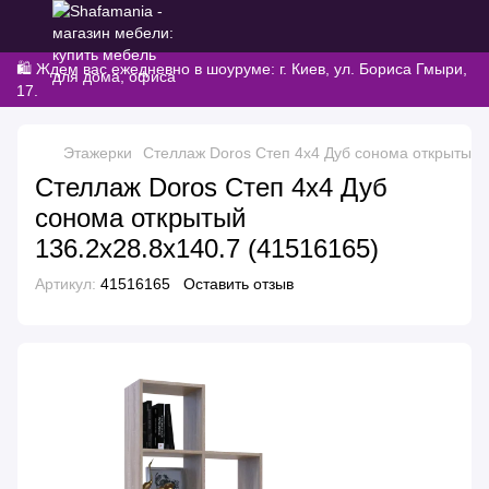
🛍️ Ждем вас ежедневно в шоуруме: г. Киев, ул. Бориса Гмыри,
17.
Этажерки
Стеллаж Doros Степ 4х4 Дуб сонома открытый 
Стеллаж Doros Степ 4х4 Дуб
сонома открытый
136.2х28.8х140.7 (41516165)
Артикул:
41516165
Оставить отзыв