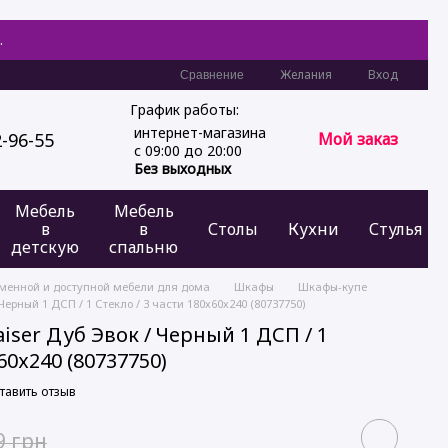
.
Желания
Вход
Сравнение
График работы:
интернет-магазина
2-96-55
Мой заказ
с 09:00 до 20:00
Без выходных
Мебель
Мебель
в
в
Столы
Кухни
Стулья
детскую
спальню
еменной и доступной мебели для дома
Шкафы
Шкафы-купе
ерный 1 ДСП / 1 Стекло / 3 части 180х60х240 (80737750)
iser Дуб Эвок / Черный 1 ДСП / 1
60х240 (80737750)
тавить отзыв
9 грн