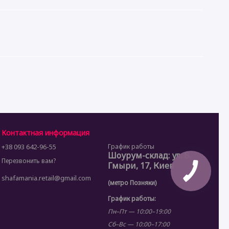
Контактная информация
+38 093 642-96-55
График работы
Шоурум-склад: ул. Б.
Перезвонить вам?
Гмыри, 17, Киев
shafamania.retail@gmail.com
(метро Позняки)
График работы:
Пн–Пт — 10:00–19:00
Сб–Вс — 10:00–17:00