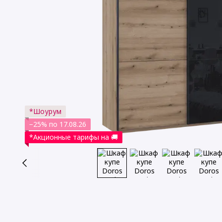
*Шоурум
−25% по 17.08.26
*Акционные тарифы на 🚚