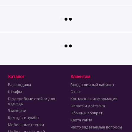
Каталог
Клиентам
Распродажа
Вход в личный кабинет
Шкафы
О нас
Гардеробные стойки для
Контактная информация
одежды
Оплата и доставка
Этажерки
Обмен и возврат
Комоды и тумбы
Карта сайта
Мебельные стенки
Часто задаваемые вопросы
Мебель для ванной