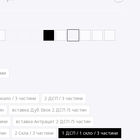
 мм
ркало / 3 частини
2 ДСП / 3 частини
ин
вставка Дуб Евок 2 ДСП /5 частин
тини
вставка Антрацит 2 ДСП /5 частин
тин
2 Скла / 3 частини
1 ДСП / 1 скло / 3 частини