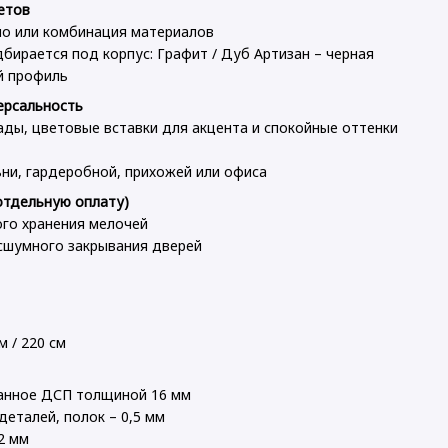
етов
ло или комбинация материалов
ирается под корпус: Графит / Дуб Артизан – черная
й профиль
ерсальность
ады, цветовые вставки для акцента и спокойные оттенки
ни, гардеробной, прихожей или офиса
отдельную оплату)
го хранения мелочей
сшумного закрывания дверей
м / 220 см
ванное ДСП толщиной 16 мм
деталей, полок – 0,5 мм
2 мм