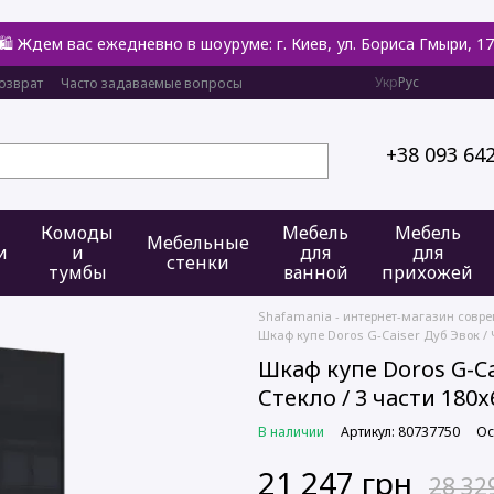
🛍️ Ждем вас ежедневно в шоуруме: г. Киев, ул. Бориса Гмыри, 17
Укр
Рус
озврат
Часто задаваемые вопросы
+38 093 64
Комоды
Мебель
Мебель
Мебельные
и
и
для
для
стенки
тумбы
ванной
прихожей
Shafamania - интернет-магазин совр
Шкаф купе Doros G-Caiser Дуб Эвок / Ч
Шкаф купе Doros G-Ca
Стекло / 3 части 180х
В наличии
Артикул: 80737750
Ос
21 247 грн
28 32