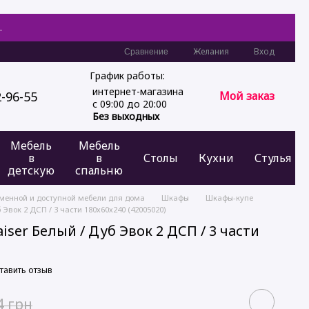
.
Желания
Вход
Сравнение
График работы:
интернет-магазина
2-96-55
Мой заказ
с 09:00 до 20:00
Без выходных
Мебель
Мебель
в
в
Столы
Кухни
Стулья
детскую
спальню
еменной и доступной мебели для дома
Шкафы
Шкафы-купе
Эвок 2 ДСП / 3 части 180х60х240 (42005020)
iser Белый / Дуб Эвок 2 ДСП / 3 части
)
тавить отзыв
4 грн