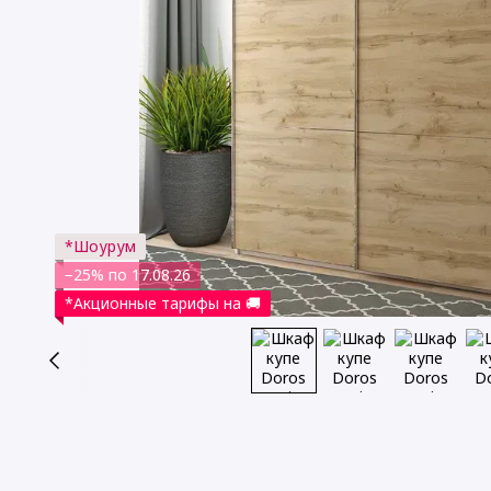
*Шоурум
−25% по 17.08.26
*Акционные тарифы на 🚚