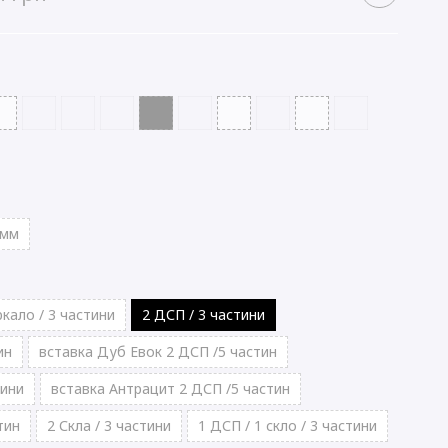
 мм
ркало / 3 частини
2 ДСП / 3 частини
ин
вставка Дуб Евок 2 ДСП /5 частин
тини
вставка Антрацит 2 ДСП /5 частин
тин
2 Скла / 3 частини
1 ДСП / 1 скло / 3 частини