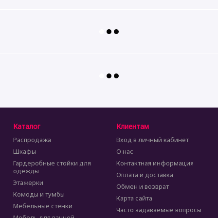
Каталог
Клиентам
Распродажа
Вход в личный кабинет
Шкафы
О нас
Гардеробные стойки для
Контактная информация
одежды
Оплата и доставка
Этажерки
Обмен и возврат
Комоды и тумбы
Карта сайта
Мебельные стенки
Часто задаваемые вопросы
Мебель для ванной