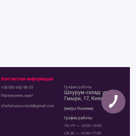
Контактная информация
+38 093 642-96-55
График работы
Шоурум-склад: ул. Б.
Перезвонить вам?
Гмыри, 17, Киев
shafamania.retail@gmail.com
(метро Позняки)
График работы:
Пн–Пт — 10:00–19:00
Сб–Вс — 10:00–17:00