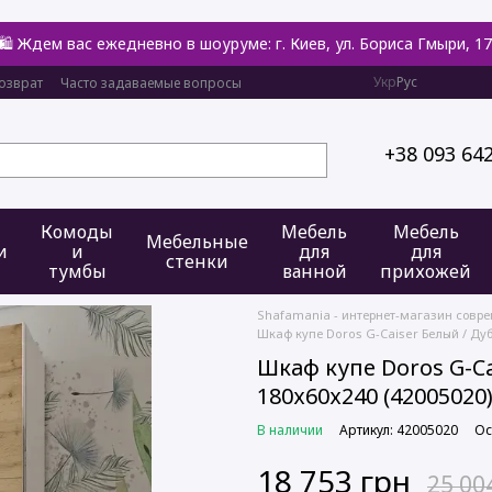
🛍️ Ждем вас ежедневно в шоуруме: г. Киев, ул. Бориса Гмыри, 17
Укр
Рус
озврат
Часто задаваемые вопросы
+38 093 64
Комоды
Мебель
Мебель
Мебельные
и
и
для
для
стенки
тумбы
ванной
прихожей
Shafamania - интернет-магазин совр
Шкаф купе Doros G-Caiser Белый / Дуб 
Шкаф купе Doros G-Ca
180х60х240 (42005020
В наличии
Артикул: 42005020
Ос
18 753 грн
25 00