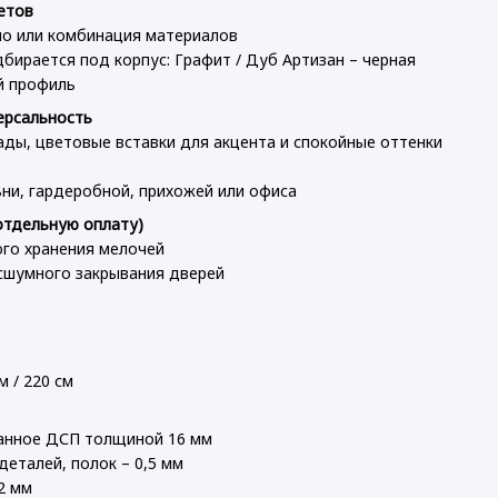
етов
ло или комбинация материалов
ирается под корпус: Графит / Дуб Артизан – черная
й профиль
ерсальность
ады, цветовые вставки для акцента и спокойные оттенки
ни, гардеробной, прихожей или офиса
отдельную оплату)
го хранения мелочей
сшумного закрывания дверей
м / 220 см
ванное ДСП толщиной 16 мм
деталей, полок – 0,5 мм
2 мм