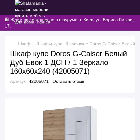
🛍️ Ждем вас ежедневно в шоуруме: г. Киев, ул. Бориса Гмыри,
17.
Шкафы
Шкафы-купе
Шкаф купе Doros G-Caiser Белый Ду
Шкаф купе Doros G-Caiser Белый
Дуб Евок 1 ДСП / 1 Зеркало
160х60х240 (42005071)
Артикул:
42005071
Оставить отзыв