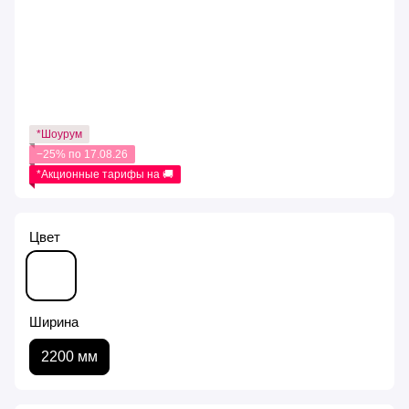
*Шоурум
−25% по 17.08.26
*Акционные тарифы на 🚚
Цвет
Ширина
2200 мм