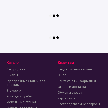
Каталог
Клиентам
Распродажа
Вход в личный кабинет
Шкафы
О нас
Гардеробные стойки для
Контактная информация
одежды
Оплата и доставка
Этажерки
Обмен и возврат
Комоды и тумбы
Карта сайта
Мебельные стенки
Часто задаваемые вопросы
Мебель для ванной