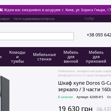
🛍️ Ждем вас ежедневно в шоуруме: г. Киев, ул. Бориса Гмыри, 17
Укр
Рус
озврат
Часто задаваемые вопросы
+38 093 64
Комоды
Мебель
Мебель
Мебельные
и
и
для
для
стенки
тумбы
ванной
прихожей
Shafamania - интернет-магазин совр
Шкаф купе Doros G-Caiser Антрацит/Бел
Шкаф купе Doros G-Ca
зеркало / 3 части 160
В наличии
Артикул: 42005415
Ос
19 630 грн
26 17