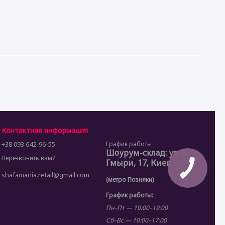
Контактная информация
+38 093 642-96-55
График работы
Шоурум-склад: ул. Б.
Перезвонить вам?
Гмыри, 17, Киев
shafamania.retail@gmail.com
(метро Позняки)
График работы:
Пн–Пт — 10:00–19:00
Сб–Вс — 10:00–17:00