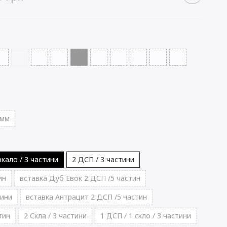
 мм
ркало / 3 частини
2 ДСП / 3 частини
ин
вставка Дуб Евок 2 ДСП /5 частин
тини
вставка Антрацит 2 ДСП /5 частин
тин
2 Скла / 3 частини
1 ДСП / 1 скло / 3 частини