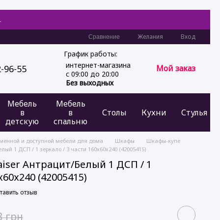
.
Желания
Вход
Сравнение
График работы:
интернет-магазина
2-96-55
Мой заказ
с 09:00 до 20:00
Без выходных
Мебель
Мебель
в
в
Столы
Кухни
Стулья
детскую
спальню
еменной и доступной мебели для дома
Шкафы
Шкафы-купе
ый 1 ДСП / 1 зеркало / 3 части 160х60х240 (42005415)
iser Антрацит/Белый 1 ДСП / 1
х60х240 (42005415)
тавить отзыв
3 грн