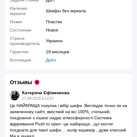
Наличие
Шкафы без зеркала
зеркала
Ножки
Пластик
Состояние
Новое
Страна
Украина
производитель
Гарантия
18 месяцев
Коллекция
Дейл
Отзывы
8
Катерина Єфіменкова
27.08.2025 в 14:57
Це НАЙКРАЩА покупка і вібір шафи. Виглядає точно як на
заявленому сайті, вмісткий на всі 100%, стильний,
поєднання з нішею надає атмосферності.Система
відкривання Push to open -це найкраще , що могли
поєднати для такої шафи.... колір кашемір , дуже класний.
Ми в захваті...