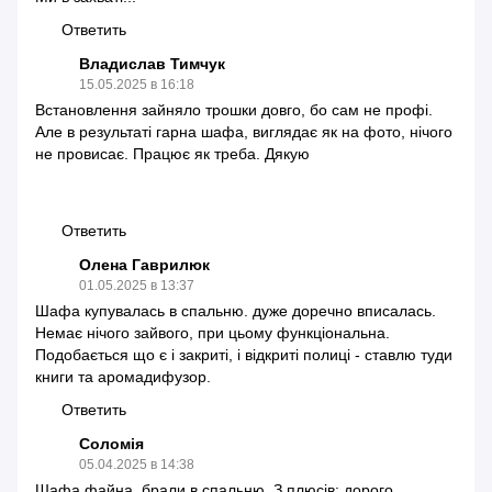
Ответить
Владислав Тимчук
15.05.2025 в 16:18
Встановлення зайняло трошки довго, бо сам не профі.
Але в результаті гарна шафа, виглядає як на фото, нічого
не провисає. Працює як треба. Дякую
Ответить
Олена Гаврилюк
01.05.2025 в 13:37
Шафа купувалась в спальню. дуже доречно вписалась.
Немає нічого зайвого, при цьому функціональна.
Подобається що є і закриті, і відкриті полиці - ставлю туди
книги та аромадифузор.
Ответить
Соломія
05.04.2025 в 14:38
Шафа файна, брали в спальню. З плюсів: дорого