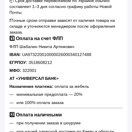
📦 Срок доставки перевозчиком по Украине обычно
составляет 1–3 дня согласно графику работы Новой
Почты.
❗️Точные сроки отправки зависят от наличия товара на
складе и уточняются менеджером после оформления
заказа.
1️⃣ Оплата на счет ФЛП
ФЛП Шабалин Никита Артемович
IBAN:
UA973220010000026000340127488
ЕГРПОУ:
3518608212
МФО:
322001
АТ «УНИВЕРСАЛ БАНК»
Назначение платежа:
оплата за мебель
минимальная предоплата — 20%
или 100% оплата заказа
2️⃣ Оплата наличными
при получении заказа в шоуруме
при нашей адресной доставке по Киеву и области