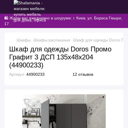
🛍️ Ждем вас ежедневно в шоуруме: г. Киев, ул. Бориса Гмыри,
17.
Шкафы
Шкафы распашные
Шкаф для одежды Doros Про
Шкаф для одежды Doros Промо
Графит 3 ДСП 135х48х204
(44900233)
Артикул:
44900233
12 отзывов