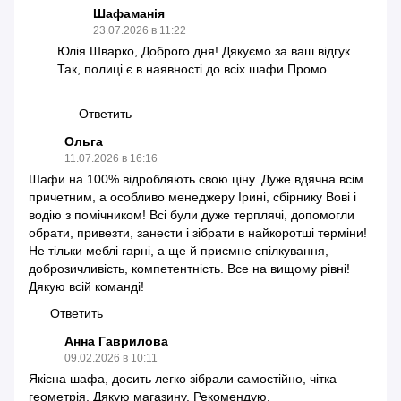
Шафаманія
23.07.2026 в 11:22
Юлія Шварко, Доброго дня! Дякуємо за ваш відгук.
Так, полиці є в наявності до всіх шафи Промо.
Ответить
Ольга
11.07.2026 в 16:16
Шафи на 100% відробляють свою ціну. Дуже вдячна всім
причетним, а особливо менеджеру Ірині, сбірнику Вові і
водію з помічником! Всі були дуже терплячі, допомогли
обрати, привезти, занести і зібрати в найкоротші терміни!
Не тільки меблі гарні, а ще й приємне спілкування,
доброзичливість, компетентність. Все на вищому рівні!
Дякую всій команді!
Ответить
Анна Гаврилова
09.02.2026 в 10:11
Якісна шафа, досить легко зібрали самостійно, чітка
геометрія. Дякую магазину. Рекомендую.