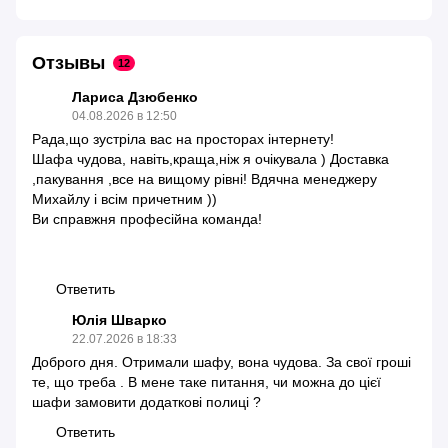
Отзывы
12
Лариса Дзюбенко
04.08.2026 в 12:50
Рада,що зустріла вас на просторах інтернету!
Шафа чудова, навіть,краща,ніж я очікувала ) Доставка
,пакування ,все на вищому рівні! Вдячна менеджеру
Михайлу і всім причетним ))
Ви справжня професійна команда!
Ответить
Юлія Шварко
22.07.2026 в 18:33
Доброго дня. Отримали шафу, вона чудова. За свої гроші
те, що треба . В мене таке питання, чи можна до цієї
шафи замовити додаткові полиці ?
Ответить