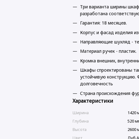
Три варианта ширины шкафо
разработана соответствую
Гарантия: 18 месяцев.
Корпус и фасад изделия и
Направляющие шухляд - те
Материал ручек - пластик.
Кромка внешних, внутренних
Шкафы спроектированы так
устойчивую конструкцию. 
долговечность
Страна происхождения фур
Характеристики
Ширина
1420 
Глубина
520 м
Высота
2600 
Цвет
Дуб А