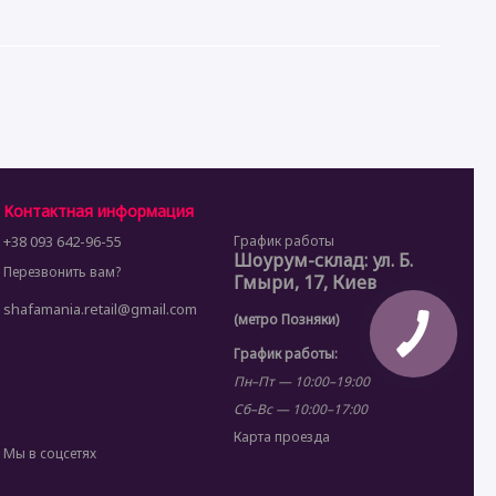
Контактная информация
+38 093 642-96-55
График работы
Шоурум-склад: ул. Б.
Перезвонить вам?
Гмыри, 17, Киев
shafamania.retail@gmail.com
(метро Позняки)
График работы:
Пн–Пт — 10:00–19:00
Сб–Вс — 10:00–17:00
Карта проезда
Мы в соцсетях