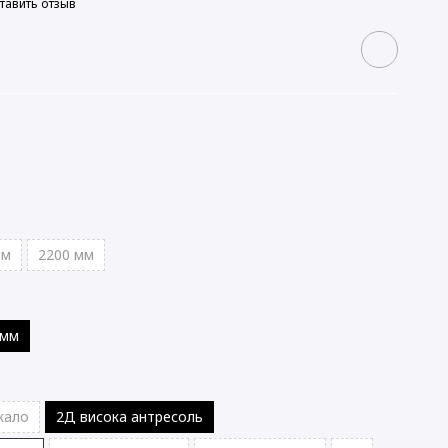
тавить отзыв
мм
2200 мм
 мм
кало
2Д висока антресоль