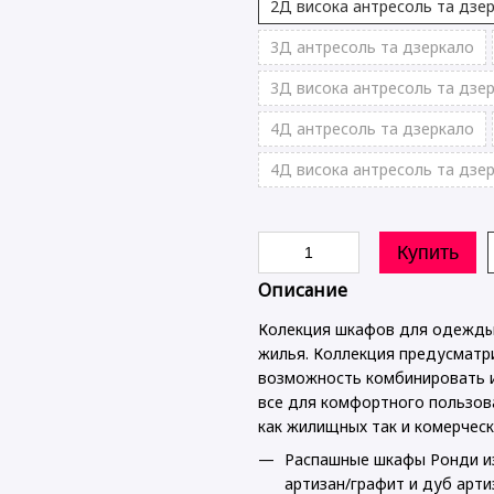
2Д висока антресоль та дзе
3Д антресоль та дзеркало
3Д висока антресоль та дзе
4Д антресоль та дзеркало
4Д висока антресоль та дзе
Купить
Описание
Колекция шкафов для одежды 
жилья. Коллекция предусматр
возможность комбинировать и
все для комфортного пользов
как жилищных так и комерческ
Распашные шкафы Ронди из
артизан/графит и дуб арти