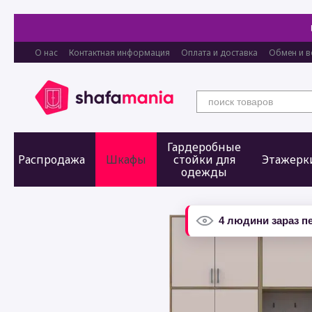
Перейти к основному контенту
О нас
Контактная информация
Оплата и доставка
Обмен и в
Гардеробные
Распродажа
Шкафы
стойки для
Этажерк
одежды
4 людини зараз п