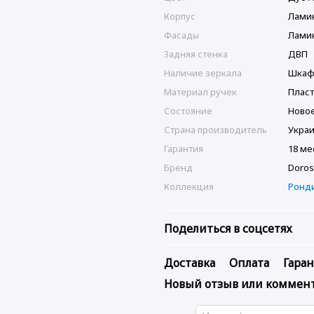
Корпус
Лами
Фасады
Лами
Задняя стенка
ДВП
Наличие зеркала
Шкаф
Материал ручек
Плас
Состояние
Ново
Страна производитель
Укра
Гарантия
18 ме
Бренд
Doros
Коллекция
Ронд
Поделиться в соцсетях
Доставка
Оплата
Гара
Новый отзыв или коммен