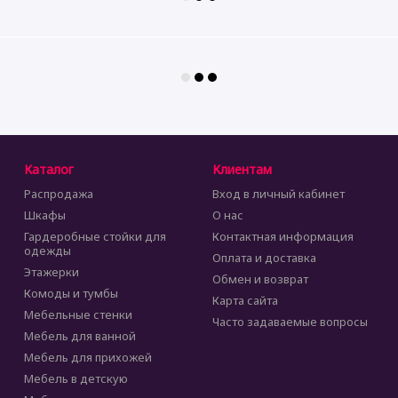
Каталог
Клиентам
Распродажа
Вход в личный кабинет
Шкафы
О нас
Гардеробные стойки для
Контактная информация
одежды
Оплата и доставка
Этажерки
Обмен и возврат
Комоды и тумбы
Карта сайта
Мебельные стенки
Часто задаваемые вопросы
Мебель для ванной
Мебель для прихожей
Мебель в детскую