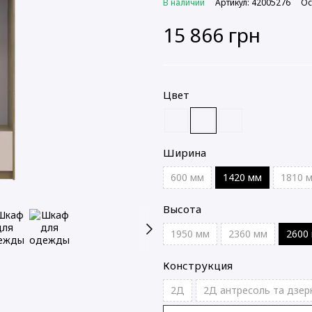
В наличии
Артикул: 42005276
Ос
15 866 грн
Цвет
Ширина
600 мм
1420 мм
1810 
Высота
1950 мм
2360 мм
2600
Конструкция
2Д
2Д антресоль та дзер