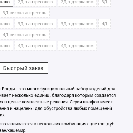
ркало
2Д з антресолею
2Д з дзеркалом
3Д
3Д висока антресоль
ркало
3Д з антресолею
3Д з дзеркалом
4Д
4Д висока антресоль
ркало
4Д з антресолею
4Д з дзеркалом
Быстрый заказ
Ронди - это многофункциональный набор изделий для
ивает несколько единиц, благодаря которым создается
х в целые комплектные решения. Серия шкафов имеет
ания и нацелены для обустройства любых помещений
их.
готавливаются в нескольких комбинациях цветов: дуб
зан/кашемир.