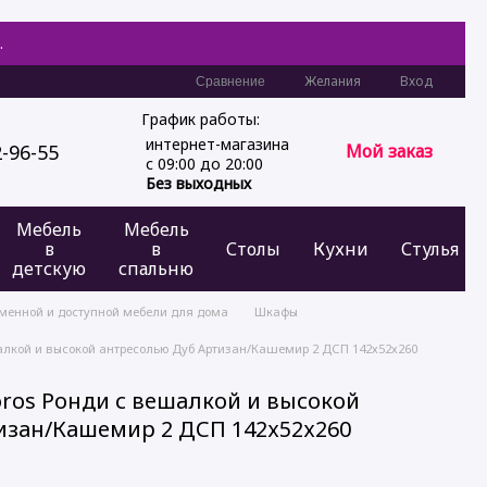
.
Желания
Вход
Сравнение
График работы:
интернет-магазина
2-96-55
Мой заказ
с 09:00 до 20:00
Без выходных
Мебель
Мебель
в
в
Столы
Кухни
Стулья
детскую
спальню
еменной и доступной мебели для дома
Шкафы
лкой и высокой антресолью Дуб Артизан/Кашемир 2 ДСП 142х52х260
ros Ронди с вешалкой и высокой
изан/Кашемир 2 ДСП 142х52х260