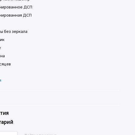
нированное ДСП
нированная ДСП
ы без зеркала
тик
е
ина
сяцев
и
нтия
тарий