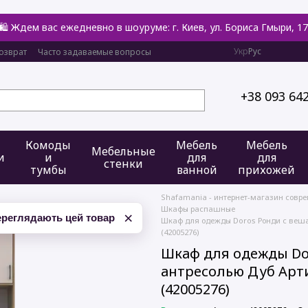
🛍️ Ждем вас ежедневно в шоуруме: г. Киев, ул. Бориса Гмыри, 17
Укр
Рус
озврат
Часто задаваемые вопросы
+38 093 64
Комоды
Мебель
Мебель
Мебельные
и
и
для
для
стенки
тумбы
ванной
прихожей
Shafamania - интернет-магазин совр
Шкафы распашные
×
ереглядають цей товар
Шкаф для одежды Doros Ронди с веша
(42005276)
Шкаф для одежды Do
антресолью Дуб Арт
(42005276)