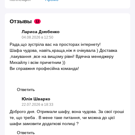
Отзывы
12
Лариса Дзюбенко
04.08.2026 в 12:50
Рада,що зустріла вас на просторах інтернету!
Шафа чудова, навіть,краща,ніж я очікувала ) Доставка
,пакування ,все на вищому рівні! Вдячна менеджеру
Михайлу і всім причетним ))
Ви справжня професійна команда!
Ответить
Юлія Шварко
22.07.2026 в 18:33
Доброго дня. Отримали шафу, вона чудова. За свої гроші
те, що треба . В мене таке питання, чи можна до цієї
шафи замовити додаткові полиці ?
Ответить