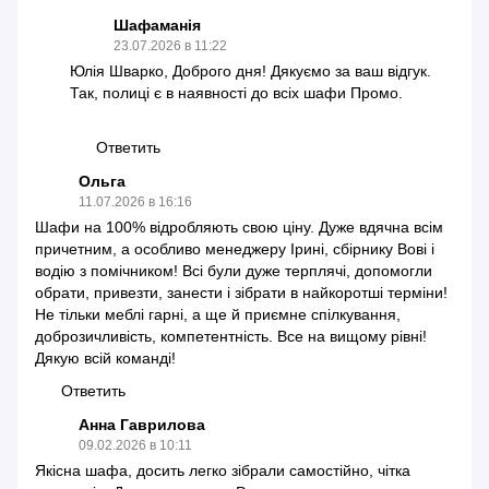
Шафаманія
23.07.2026 в 11:22
Юлія Шварко, Доброго дня! Дякуємо за ваш відгук.
Так, полиці є в наявності до всіх шафи Промо.
Ответить
Ольга
11.07.2026 в 16:16
Шафи на 100% відробляють свою ціну. Дуже вдячна всім
причетним, а особливо менеджеру Ірині, сбірнику Вові і
водію з помічником! Всі були дуже терплячі, допомогли
обрати, привезти, занести і зібрати в найкоротші терміни!
Не тільки меблі гарні, а ще й приємне спілкування,
доброзичливість, компетентність. Все на вищому рівні!
Дякую всій команді!
Ответить
Анна Гаврилова
09.02.2026 в 10:11
Якісна шафа, досить легко зібрали самостійно, чітка