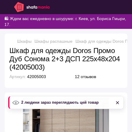
🛍️ Ждем вас ежедневно в шоуруме: г. Киев, ул. Бориса Гмыри,
17.
Шкафы
Шкафы распашные
Шкаф для одежды Doros Про
Шкаф для одежды Doros Промо
Дуб Cонома 2+3 ДСП 225х48х204
(42005003)
Артикул:
42005003
12 отзывов
×
2 людини зараз переглядають цей товар