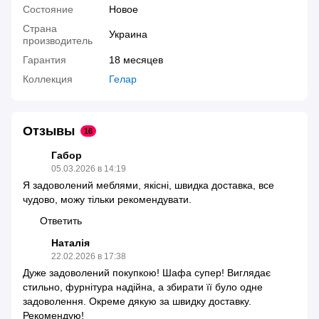
Состояние
Новое
Страна
Украина
производитель
Гарантия
18 месяцев
Коллекция
Гелар
Отзывы
16
Габор
05.03.2026 в 14:19
Я задоволений меблями, якісні, швидка доставка, все
чудово, можу тільки рекомендувати.
Ответить
Наталія
22.02.2026 в 17:38
Дуже задоволений покупкою! Шафа супер! Виглядає
стильно, фурнітура надійна, а збирати її було одне
задоволення. Окреме дякую за швидку доставку.
Рекомендую!