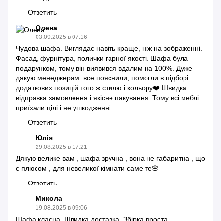
Ответить
Олена
03.09.2025 в 07:16
Чудова шафа. Виглядає навіть краще, ніж на зображенні.
Фасад, фурнітура, полички гарної якості. Шафа була
подарунком, тому він виявився вдалим на 100%. Дуже
дякую менеджерам: все пояснили, помогли в підборі
додаткових позицій того ж стилю і кольору❤️ Швидка
відправка замовлення і якісне пакування. Тому всі меблі
приїхали цілі і не ушкодженні.
Ответить
Юлія
29.08.2025 в 17:21
Дякую велике вам , шафа зручна , вона не габаритна , що
є плюсом , для невеликої кімнати саме те🌸
Ответить
Микола
19.08.2025 в 09:06
Шафа класна. Швидка доставка. Збірка проста.