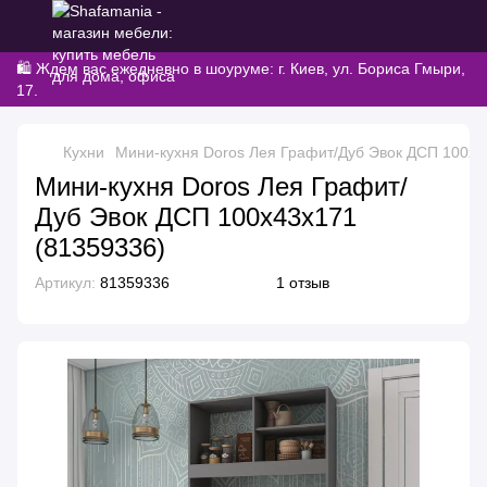
🛍️ Ждем вас ежедневно в шоуруме: г. Киев, ул. Бориса Гмыри,
17.
Кухни
Мини-кухня Doros Лея Графит/Дуб Эвок ДСП 100х4
Мини-кухня Doros Лея Графит/
Дуб Эвок ДСП 100х43х171
(81359336)
Артикул:
81359336
1 отзыв