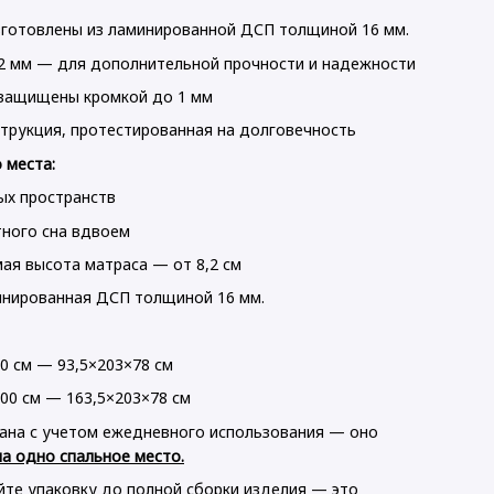
изготовлены из ламинированной ДСП толщиной 16 мм.
32 мм — для дополнительной прочности и надежности
 защищены кромкой до 1 мм
струкция, протестированная на долговечность
ватная тумба
Кровать Do
 места:
Ронди Дуб Артизан/
Односпаль
р 2Ш 40х35х40
Артизан/Ан
ых пространств
287)
(44900530)
рн
3 018 грн
ного сна вдвоем
я высота матраса — от 8,2 см
9 091
инированная ДСП толщиной 16 мм.
0 см — 93,5×203×78 см
00 см — 163,5×203×78 см
ана с учетом ежедневного использования — оно
на одно спальное место.
йте упаковку до полной сборки изделия — это