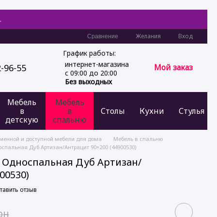
.
Желания
Вход
Сравнение
График работы:
интернет-магазина
2-96-55
Мой заказ
с 09:00 до 20:00
Без выходных
Мебель
Мебель
в
в
Столы
Кухни
Стулья
детскую
спальню
еменной и доступной мебели для дома
Мебель в спальню
спальная Дуб Артизан/Антрацит 90×200 (44900530)
 Односпальная Дуб Артизан/
00530)
тавить отзыв
рн