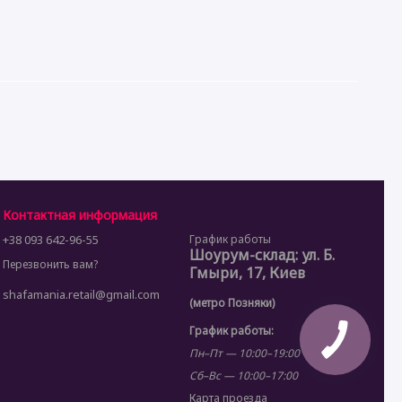
Контактная информация
+38 093 642-96-55
График работы
Шоурум-склад: ул. Б.
Перезвонить вам?
Гмыри, 17, Киев
shafamania.retail@gmail.com
(метро Позняки)
График работы:
Пн–Пт — 10:00–19:00
Сб–Вс — 10:00–17:00
Карта проезда