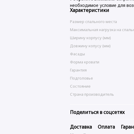
необходимое условие для воз
Характеристики
Размер спального места
Максимальная нагрузка на спаль
Ширину корпусу (мм)
Довжину копусу (мм)
Фасады
Форма кровати
Гарантия
Подголовье
Состояние
Страна производитель
Поделиться в соцсетях
Доставка
Оплата
Гара