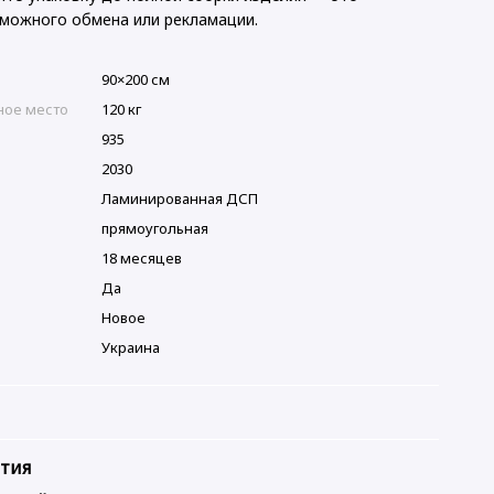
можного обмена или рекламации.
90×200 см
ное место
120 кг
935
2030
Ламинированная ДСП
прямоугольная
18 месяцев
Да
Новое
Украина
нтия