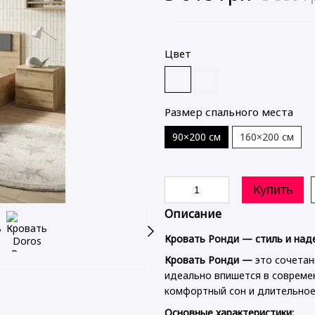
Цвет
Размер спального места
90×200 см
160×200 см
Купить
Описание
Кровать Ронди — стиль и над
Кровать Ронди —
это сочетан
идеально впишется в совреме
Гармонійне поєднання 😍
комфортный сон и длительное
Основные характеристики: