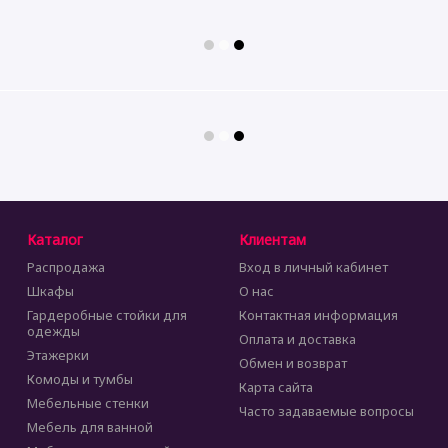
Каталог
Клиентам
Распродажа
Вход в личный кабинет
Шкафы
О нас
Гардеробные стойки для
Контактная информация
одежды
Оплата и доставка
Этажерки
Обмен и возврат
Комоды и тумбы
Карта сайта
Мебельные стенки
Часто задаваемые вопросы
Мебель для ванной