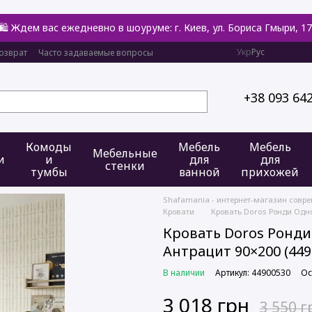
🛍️ Ждем вас ежедневно в шоуруме: г. Киев, ул. Бориса Гмыри, 17
Укр
Рус
озврат
Часто задаваемые вопросы
+38 093 64
Комоды
Мебель
Мебель
Мебельные
и
и
для
для
стенки
тумбы
ванной
прихожей
Shafamania - интернет-магазин совр
Кровати
Кровать Doros Ронди Одно
Кровать Doros Ронди
Антрацит 90×200 (449
В наличии
Артикул: 44900530
Ос
3 018 грн
3 550 г