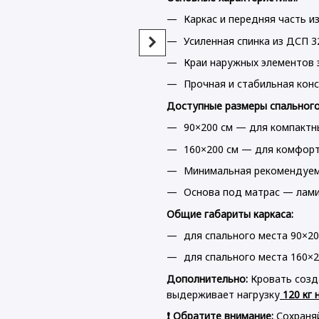
Каркас и передняя часть 
Усиленная спинка из ДСП 
Краи наружных элементов
Прочная и стабильная кон
Кровать Doros Ронди
Прикро
Доступные размеры спального
Односпальная Дуб
Doros 
Артизан/Антрацит 90×200
Кашеми
90×200 см — для компактн
(44900530)
(41516
3 018 грн
1 527 г
160×200 см — для комфорт
Минимальная рекомендуема
4 545 грн
Купить
Основа под матрас — лам
Общие габариты каркаса:
для спального места 90×20
для спального места 160×2
Дополнительно:
Кровать созд
выдерживает нагрузку
120 кг 
❗️ Обратите внимание:
Сохраня