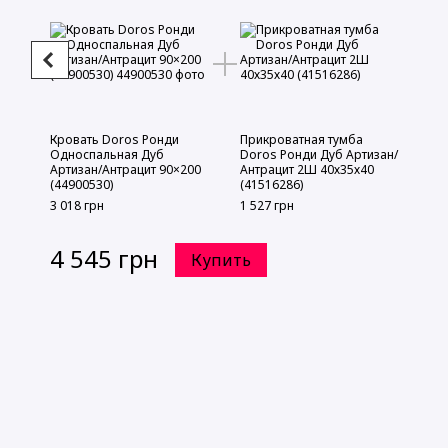
Кровать Doros Ронди
Прикроватная тумба
Односпальная Дуб
Doros Ронди Дуб Артизан/
Артизан/Антрацит 90×200
Антрацит 2Ш 40х35х40
(44900530)
(41516286)
3 018 грн
1 527 грн
4 545 грн
Купить