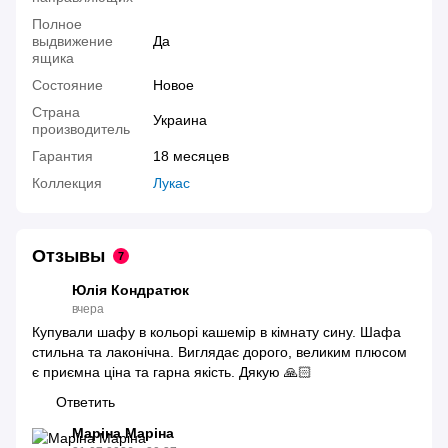
Полное
выдвижение
Да
ящика
Состояние
Новое
Страна
Украина
производитель
Гарантия
18 месяцев
Коллекция
Лукас
Отзывы
7
Юлія Кондратюк
вчера
Купували шафу в кольорі кашемір в кімнату сину. Шафа
стильна та лаконічна. Виглядає дорого, великим плюсом
є приємна ціна та гарна якість. Дякую 🙏🏻
Ответить
Маріна Маріна