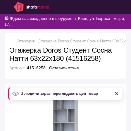
🛍️ Ждем вас ежедневно в шоуруме: г. Киев, ул. Бориса Гмыри,
17.
Этажерки
Этажерка Doros Студент Сосна Натти 63х22х18
Этажерка Doros Студент Сосна
Натти 63х22х180 (41516258)
Артикул:
41516258
Оставить отзыв
×
3 людини зараз переглядають цей товар