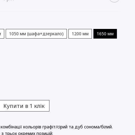
м
1050 мм (шафа+дзеркало)
1200 мм
1650 мм
Купити в 1 клік
омбінації кольорів графіт/сірий та дуб сонома/білий.
з трьох окремих позицій: