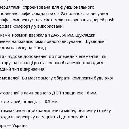
верцятами, спроектована для функціонального
повнення шафи складається з 2х поличок, та висувної
 шафа комплектується системою відкривання дверей push
додає комфорту у використанні.
дками. Розміри дзеркала 1284х366 мм. Шухлядки
чними направляючими повного висування. Шухлядки
одом натиску на фасад.
тя - чудове доповнення до попередніх елементів, як
тору. на вішалці розташовано 6 гачечків для одягу.
идний тип відкривання.
 моделей, Ви маєте змогу обирати комплекти будь-якої
готовлений з ламінованого ДСП товщиною 16 мм.
іх деталей, полиць — 0.5 мм.
таким чином, щоб забезпечити міцну, безпечну і стійку
ходить перевірку на міцність і довговічність
ури — Україна.