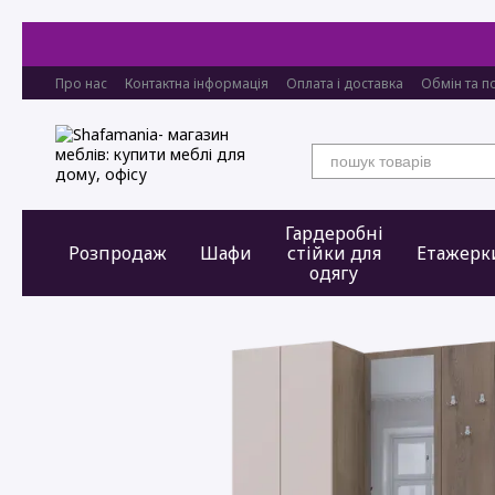
Перейти до основного контенту
Про нас
Контактна інформація
Оплата і доставка
Обмін та п
Гардеробні
Розпродаж
Шафи
стійки для
Етажерк
одягу