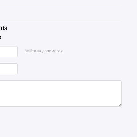
тія
р
Увійти за допомогою