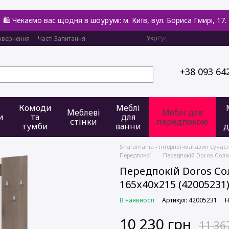
🛍️ Чекаємо вас щодня в шоурумі: м. Київ, вул. Бориса Гмирі, 17.
Укр
Рус
овернення
Часті Запитання
+38 093 64
Комоди
Меблі
Меблеві
Меблі для
и
та
для
стінки
передпокою
тумби
ванни
д
Shafamania - інтернет-магазин сучас
Передпокої
Передпокій Doros Сола
Передпокій Doros Со
165х40х215 (42005231
В наявності
Артикул: 42005231
Н
10 230 грн
11 36