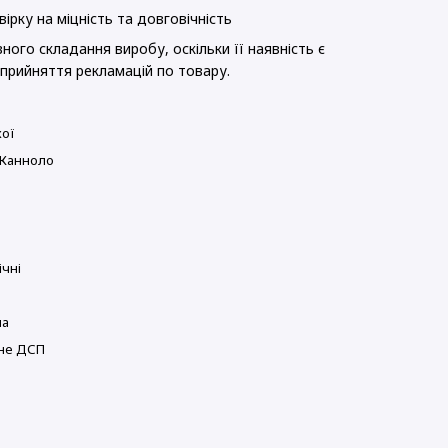
ірку на міцність та довговічність
ного складання виробу, оскільки її наявність є
прийняття рекламацій по товару.
ої
 Канноло
ічні
ла
не ДСП
в