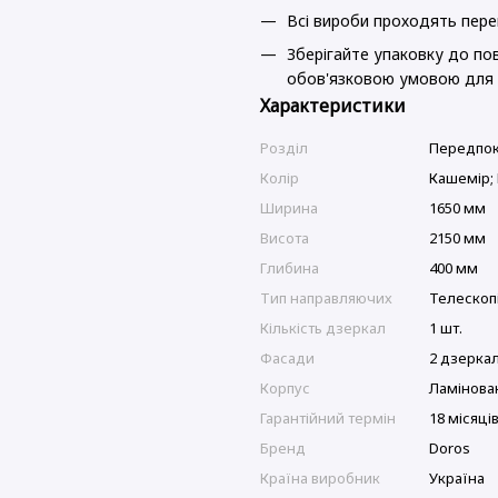
Всі вироби проходять перев
Зберігайте упаковку до пов
обов'язковою умовою для 
Характеристики
Розділ
Передпок
Колір
Кашемір;
Ширина
1650 мм
Висота
2150 мм
Глибина
400 мм
Тип направляючих
Телескоп
Кількість дзеркал
1 шт.
Фасади
2 дзерка
Корпус
Ламінова
Гарантійний термін
18 місяці
Бренд
Doros
Країна виробник
Україна