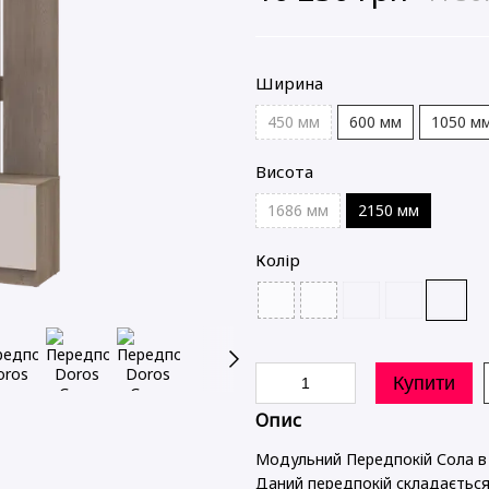
Ширина
450 мм
600 мм
1050 м
Висота
1686 мм
2150 мм
Колір
Купити
Опис
Модульний Передпокій Сола в к
Даний передпокій складається 