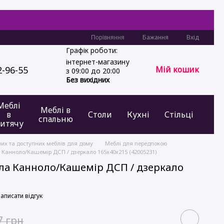
Бажання
Вхід
Порівняння
Графік роботи:
інтернет-магазину
2-96-55
Мій кошик
з 09:00 до 20:00
Без вихідних
Меблі
Меблі в
в
Столи
Кухні
Стільці
спальню
итячу
них та доступних меблів для дому
Меблі для передпокою
 Канноло/Кашемір ДСП / дзеркало 165х40х215 (42005231)
ла Канноло/Кашемір ДСП / дзеркало
)
аписати відгук
7 грн