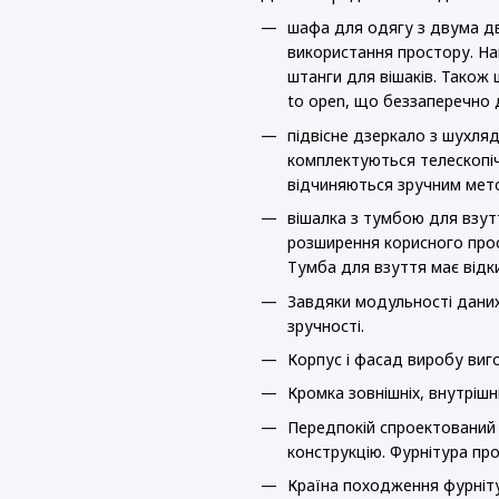
шафа для одягу з двума д
використання простору. На
штанги для вішаків. Також
to open, що беззаперечно 
підвісне дзеркало з шухля
комплектуються телескопі
відчиняються зручним мет
вішалка з тумбою для взут
розширення корисного прос
Тумба для взуття має відк
Завдяки модульності даних
зручності.
Корпус і фасад виробу ви
Кромка зовнішніх, внутрішн
Передпокій спроектований 
конструкцію. Фурнітура про
Країна походження фурніт