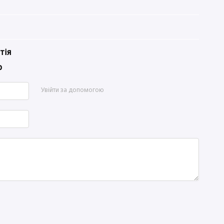
тія
р
Увійти за допомогою