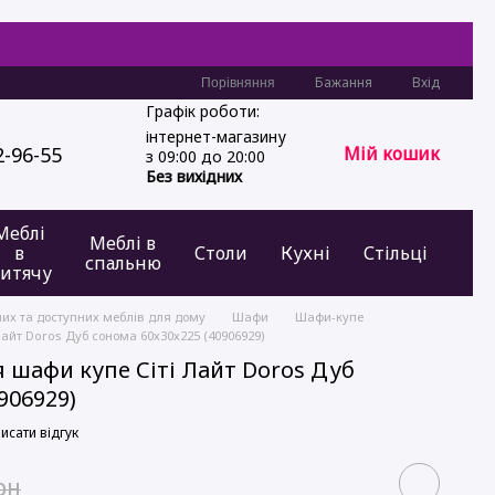
Бажання
Вхід
Порівняння
Графік роботи:
інтернет-магазину
2-96-55
Мій кошик
з 09:00 до 20:00
Без вихідних
Меблі
Меблі в
в
Столи
Кухні
Стільці
спальню
итячу
них та доступних меблів для дому
Шафи
Шафи-купе
айт Doros Дуб сонома 60х30х225 (40906929)
 шафи купе Сіті Лайт Doros Дуб
906929)
исати відгук
рн