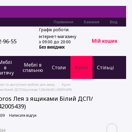
Бажання
Вхід
Порівняння
Графік роботи:
інтернет-магазину
2-96-55
Мій кошик
з 09:00 до 20:00
Без вихідних
Меблі
Меблі в
в
Столи
Кухні
Стільці
спальню
итячу
них та доступних меблів для дому
Кухні
ми Білий ДСП/Шухляди 120х56х82 (42005439)
oros Лея з ящиками Білий ДСП/
42005439)
439
Написати відгук
рн