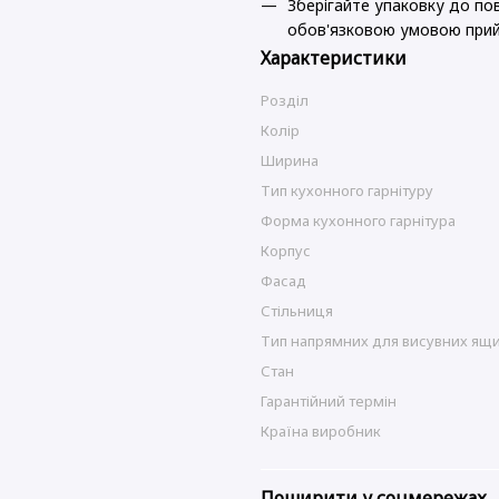
Зберігайте упаковку до пов
обов'язковою умовою прий
Характеристики
Розділ
Колір
Ширина
Тип кухонного гарнітуру
Форма кухонного гарнітура
Корпус
Фасад
Стільниця
Тип напрямних для висувних ящи
Стан
Гарантійний термін
Країна виробник
Поширити у соцмережах