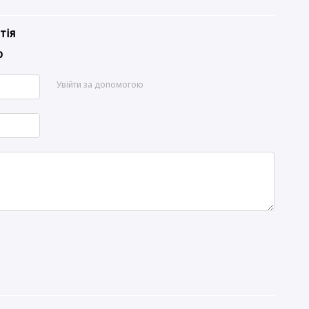
тія
р
Увійти за допомогою