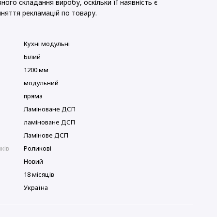
ного складання виробу, оскільки її наявність є
няття рекламацій по товару.
Кухні модульні
Білий
1200 мм
модульний
пряма
Ламіноване ДСП
ламіноване ДСП
Ламінове ДСП
ків
Роликові
Новий
18 місяців
Україна