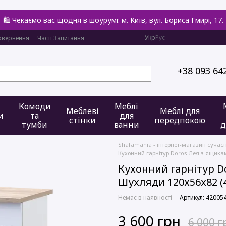
🛍️ Чекаємо вас щодня в шоурумі: м. Київ, вул. Бориса Гмирі, 17.
Укр
Рус
овернення
Часті Запитання
+38 093 64
Комоди
Меблі
Меблеві
Меблі для
и
та
для
стінки
передпокою
тумби
ванни
д
Shafamania - інтернет-магазин сучас
Кухонний гарнітур Doros Лея з ящика
Кухонний гарнітур D
Шухляди 120х56х82 (
Немає в наявності
Артикул: 42005
3 600 грн
6 000 г