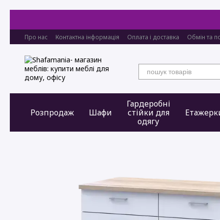
Перейти до основного контенту
Про нас
Контактна інформація
Оплата і доставка
Обмін та п
Гардеробні
Розпродаж
Шафи
стійки для
Етажерк
одягу