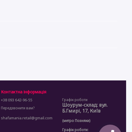
Контактна інформація
+38 093 642-96-55
Графік роботи
Шоурум-склад: вул.
Передзвонити вам?
Б.Гмирі, 17, Київ
shafamania.retail@gmail.com
(метро Позняки)
Графік роботи: