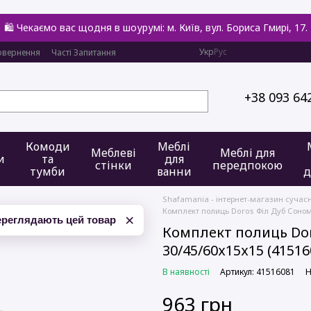
🛍️ Чекаємо вас щодня в шоурумі: м. Київ, вул. Бориса Гмирі, 17.
Укр
Рус
овернення
Часті Запитання
+38 093 64
Комоди
Меблі
Меблеві
Меблі для
и
та
для
стінки
передпокою
тумби
ванни
д
Shafamania - інтернет-магазин сучас
Комплект полиць Doros Філ Дуб Сонома
×
ереглядають цей товар
Комплект полиць Dor
30/45/60х15х15 (41516
В наявності
Артикул: 41516081
Н
963 грн