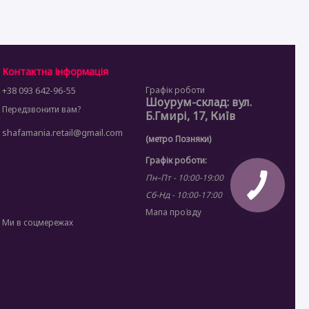
Контактна інформація
+38 093 642-96-55
Графік роботи
Шоурум-склад: вул.
Передзвонити вам?
Б.Гмирі, 17, Київ
shafamania.retail@gmail.com
(метро Позняки)
Графік роботи:
Пн–Пт - 10:00-19:00
Сб-Нд - 10:00-17:00
Мапа проїзду
Ми в соцмережах