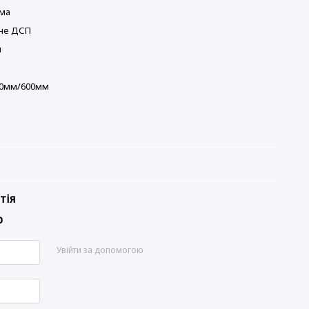
ма
не ДСП
й
50мм/600мм
в
тія
р
Увійти за допомогою