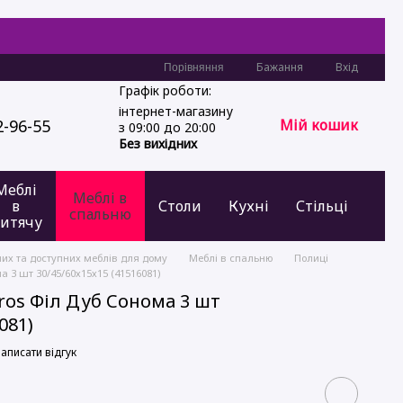
Бажання
Вхід
Порівняння
Графік роботи:
інтернет-магазину
2-96-55
Мій кошик
з 09:00 до 20:00
Без вихідних
Меблі
Меблі в
в
Столи
Кухні
Стільці
спальню
итячу
них та доступних меблів для дому
Меблі в спальню
Полиці
 3 шт 30/45/60х15х15 (41516081)
os Філ Дуб Сонома 3 шт
081)
аписати відгук