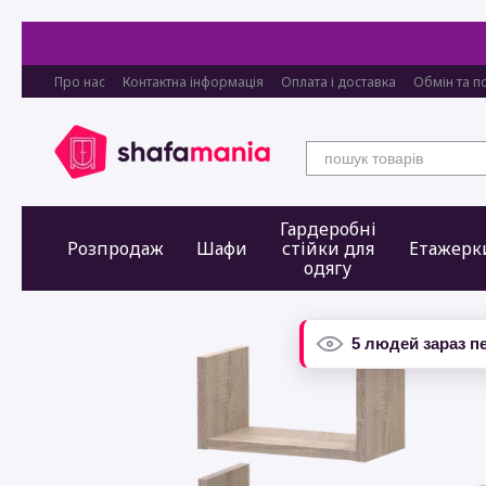
Перейти до основного контенту
Про нас
Контактна інформація
Оплата і доставка
Обмін та п
Гардеробні
Розпродаж
Шафи
стійки для
Етажерк
одягу
5 людей зараз п