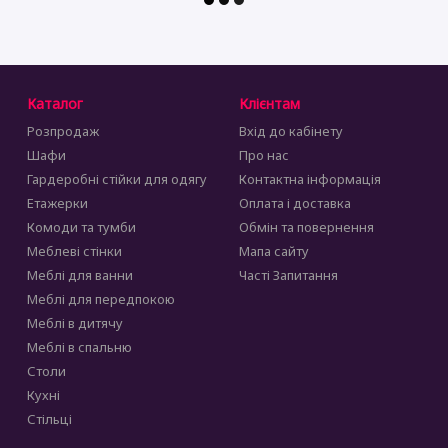
Каталог
Клієнтам
Розпродаж
Вхід до кабінету
Шафи
Про нас
Гардеробні стійки для одягу
Контактна інформація
Етажерки
Оплата і доставка
Комоди та тумби
Обмін та повернення
Меблеві стінки
Мапа сайту
Меблі для ванни
Часті Запитання
Меблі для передпокою
Меблі в дитячу
Меблі в спальню
Столи
Кухні
Стільці