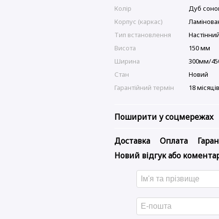
Колір
Дуб соно
Корпус (каркас)
Ламінова
Тип встановлення
Настінни
Висота
150 мм
Ширина
300мм/4
Стан
Новий
Гарантійний термін
18 місяці
Поширити у соцмережах
Доставка
Оплата
Гаран
Новий відгук або комента