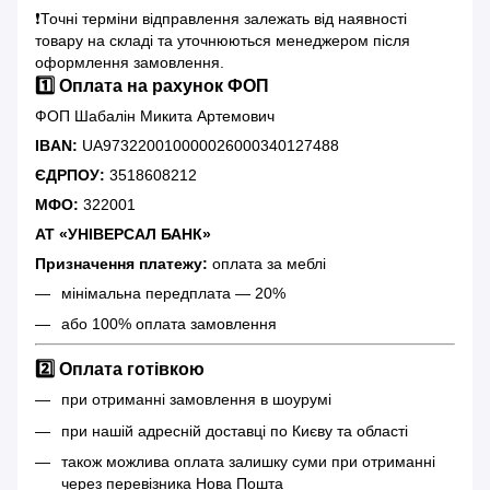
❗️Точні терміни відправлення залежать від наявності
товару на складі та уточнюються менеджером після
оформлення замовлення.
1️⃣ Оплата на рахунок ФОП
ФОП Шабалін Микита Артемович
IBAN:
UA973220010000026000340127488
ЄДРПОУ:
3518608212
МФО:
322001
АТ «УНІВЕРСАЛ БАНК»
Призначення платежу:
оплата за меблі
мінімальна передплата — 20%
або 100% оплата замовлення
2️⃣ Оплата готівкою
при отриманні замовлення в шоурумі
при нашій адресній доставці по Києву та області
також можлива оплата залишку суми при отриманні
через перевізника Нова Пошта