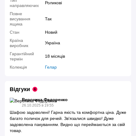
Тип
Роликові
направляючих
Повне
висування
Так
ящика
Стан
Новий
Країна
Україна
виробник
Гарантійний
18 місяців
термін
Колекція
Гелар
Відгуки
6
Вероника Федоренко
26.10.2025 в 19:55
Шафою задоволені! Гарна якість та комфортна ціна. Дуже
багато поличок для речей. Зв'язалися швидко! Дуже
задоволена пакуванням. Видно що переймаються за свій
товар.