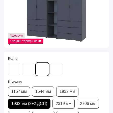
*Шоурум
*Акційні тарифи на 🚚
Колір
Ширина
1157 мм
1544 мм
1932 мм
1932 мм (2+2 ДСП)
2319 мм
2706 мм