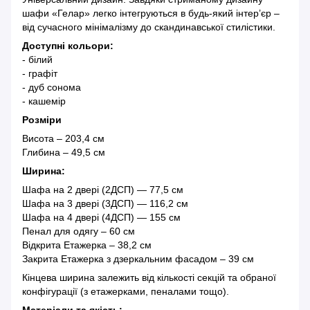
шафи «Гелар» легко інтегруються в будь-який інтер’єр –
від сучасного мінімалізму до скандинавської стилістики.
Доступні кольори:
- білий
- графіт
- дуб сонома
- кашемір
Розміри
Висота – 203,4 см
Глибина – 49,5 см
Ширина:
Шафа на 2 двері (2ДСП) — 77,5 см
Шафа на 3 двері (3ДСП) — 116,2 см
Шафа на 4 двері (4ДСП) — 155 см
Пенал для одягу – 60 см
Відкрита Етажерка – 38,2 см
Закрита Етажерка з дзеркальним фасадом – 39 см
Кінцева ширина залежить від кількості секцій та обраної
конфігурації (з етажерками, пеналами тощо).