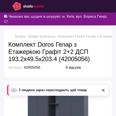
🛍️ Чекаємо вас щодня в шоурумі: м. Київ, вул. Бориса Гмирі,
17.
Шафи
Шафи розпашні
Комплект Doros Гелар з Етажерко
Комплект Doros Гелар з
Етажеркою Графіт 2+2 ДСП
193.2х49.5х203.4 (42005056)
Артикул:
42005056
6 відгуків
×
3 людини зараз переглядають цей товар