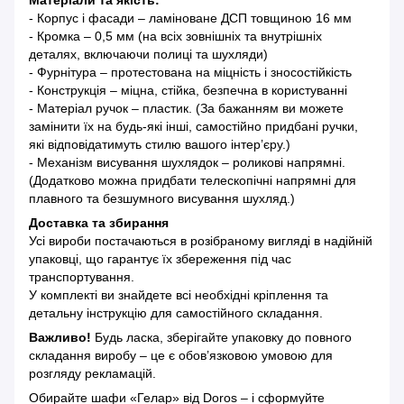
Матеріали та якість:
- Корпус і фасади – ламіноване ДСП товщиною 16 мм
- Кромка – 0,5 мм (на всіх зовнішніх та внутрішніх
деталях, включаючи полиці та шухляди)
- Фурнітура – протестована на міцність і зносостійкість
- Конструкція – міцна, стійка, безпечна в користуванні
- Матеріал ручок – пластик. (За бажанням ви можете
замінити їх на будь-які інші, самостійно придбані ручки,
які відповідатимуть стилю вашого інтер’єру.)
- Механізм висування шухлядок – роликові напрямні.
(Додатково можна придбати телескопічні напрямні для
плавного та безшумного висування шухляд.)
Доставка та збирання
Усі вироби постачаються в розібраному вигляді в надійній
упаковці, що гарантує їх збереження під час
транспортування.
У комплекті ви знайдете всі необхідні кріплення та
детальну інструкцію для самостійного складання.
Важливо!
Будь ласка, зберігайте упаковку до повного
складання виробу – це є обов’язковою умовою для
розгляду рекламацій.
Обирайте шафи «Гелар» від Doros – і сформуйте