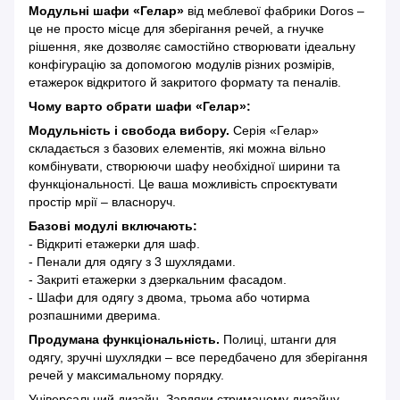
Модульні шафи «Гелар»
від меблевої фабрики Doros –
це не просто місце для зберігання речей, а гнучке
рішення, яке дозволяє самостійно створювати ідеальну
конфігурацію за допомогою модулів різних розмірів,
етажерок відкритого й закритого формату та пеналів.
Чому варто обрати шафи «Гелар»:
Модульність і свобода вибору.
Серія «Гелар»
складається з базових елементів, які можна вільно
комбінувати, створюючи шафу необхідної ширини та
функціональності. Це ваша можливість спроєктувати
простір мрії – власноруч.
Базові модулі включають:
- Відкриті етажерки для шаф.
- Пенали для одягу з 3 шухлядами.
- Закриті етажерки з дзеркальним фасадом.
- Шафи для одягу з двома, трьома або чотирма
розпашними дверима.
Продумана функціональність.
Полиці, штанги для
одягу, зручні шухлядки – все передбачено для зберігання
речей у максимальному порядку.
Універсальний дизайн. Завдяки стриманому дизайну