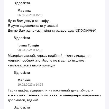
Відповісти
Марина
06.06.2025 в 15:51
Дуже Вам дякую за шафу.
Я дуже задоволена та у захваті.
Дякую Вам за приємні ціни та за доставку 🥰🥰🥰🤩🤩🤩
Відповісти
Ірина Гриців
08.03.2025 в 12:01
Матеріал важкий, каркас надійний, після складання
жодних проблем зі стійкістю не має, так як дуже
хвилювалась з цього приводу
Відповісти
Марина
19.02.2025 в 14:54
Гарна шафа, відправили на наступний день, збирали
всією сімєю, виникали питання та менеджери оперативно
допомогли, вдячні!
Відповісти