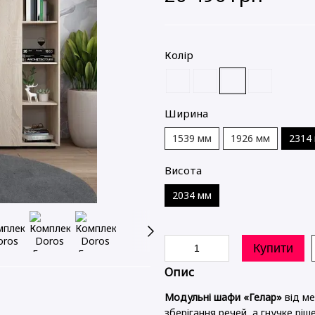
Колір
Ширина
1539 мм
1926 мм
2314
Висота
2034 мм
Купити
Опис
Ідеальне поєднання 😍
Модульні шафи «Гелар»
від ме
зберігання речей, а гнучке рі