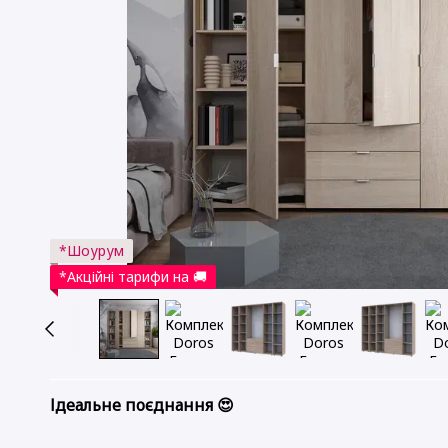
*Шоурум
*Акційні тарифи на 🚚
Ідеальне поєднання 😍