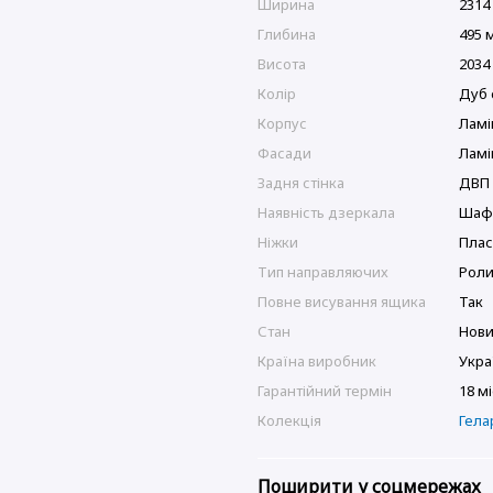
Ширина
2314
Глибина
495 
Висота
2034
Колір
Дуб 
Корпус
Ламі
Фасади
Ламі
Задня стінка
ДВП
Наявність дзеркала
Шафи
Ніжки
Плас
Тип направляючих
Роли
Повне висування ящика
Так
Стан
Нов
Країна виробник
Укра
Гарантійний термін
18 м
Колекція
Гела
Поширити у соцмережах