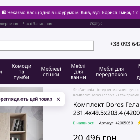
🛍️ Чекаємо вас щодня в шоурумі: м. Київ, вул. Бориса Гмирі, 17.
Укр
Рус
овернення
Часті Запитання
+38 093 64
Комоди
Меблі
Меблеві
Меблі для
и
та
для
стінки
передпокою
тумби
ванни
д
Shafamania - інтернет-магазин сучас
Комплект Doros Гелар з 2 Етажерками 
×
ереглядають цей товар
Комплект Doros Гела
231.4х49.5х203.4 (420
В наявності
Артикул: 42005050
20 496 грн