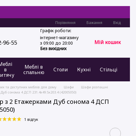
Бажання
Вхід
Порівняння
Графік роботи:
інтернет-магазину
2-96-55
Мій кошик
з 09:00 до 20:00
Без вихідних
Меблі
Меблі в
в
Столи
Кухні
Стільці
спальню
итячу
них та доступних меблів для дому
Шафи
Шафи розпашні
Дуб сонома 4 ДСП 231.4х49.5х203.4 (42005050)
р з 2 Етажерками Дуб сонома 4 ДСП
05050)
1 відгук