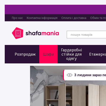
Перейти до основного контенту
Про нас
Контактна інформація
Оплата і доставка
Обмін та п
Гардеробні
Розпродаж
Шафи
стійки для
Етажерк
одягу
3 людини зараз п