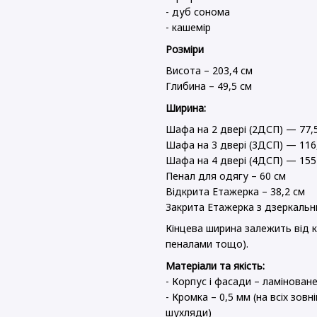
- дуб сонома
- кашемір
Розміри
Висота – 203,4 см
Глибина – 49,5 см
Ширина:
Шафа на 2 двері (2ДСП) — 77,
Шафа на 3 двері (3ДСП) — 116
Шафа на 4 двері (4ДСП) — 155
Пенал для одягу – 60 см
Відкрита Етажерка – 38,2 см
Закрита Етажерка з дзеркальн
Кінцева ширина залежить від кі
пеналами тощо).
Матеріали та якість:
- Корпус і фасади – ламінова
- Кромка – 0,5 мм (на всіх зов
шухляди)