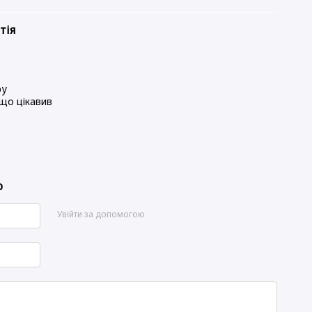
тія
8
ру
 що цікавив
р
Увійти за допомогою