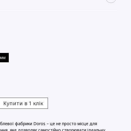
 мм
Купити в 1 клік
Ідеальн
блевої фабрики Doros – це не просто місце для
шення, яке дозволяє самостійно створювати ідеальну