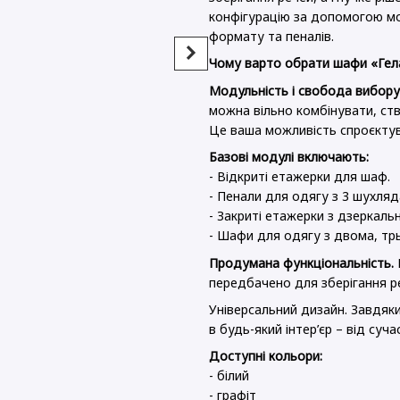
конфігурацію за допомогою мод
формату та пеналів.
Чому варто обрати шафи «Гел
Модульність і свобода вибору
можна вільно комбінувати, ст
Комплект Doros Гелар з 2
Комод 
Це ваша можливість спроєктува
Етажерками Дуб сонома 4
фасад 
ДСП 231.4х49.5х203.4
80х38х
Базові модулі включають:
(42005050)
4 965 г
- Відкриті етажерки для шаф.
20 496 грн
- Пенали для одягу з 3 шухляд
- Закриті етажерки з дзеркал
25 461 грн
Купити
- Шафи для одягу з двома, т
Продумана функціональність.
передбачено для зберігання р
Універсальний дизайн. Завдяк
в будь-який інтер’єр – від суч
Доступні кольори:
- білий
- графіт