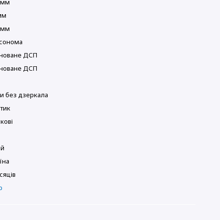
 мм
мм
 мм
сонома
новане ДСП
новане ДСП
 без дзеркала
тик
кові
ий
їна
ісяців
р