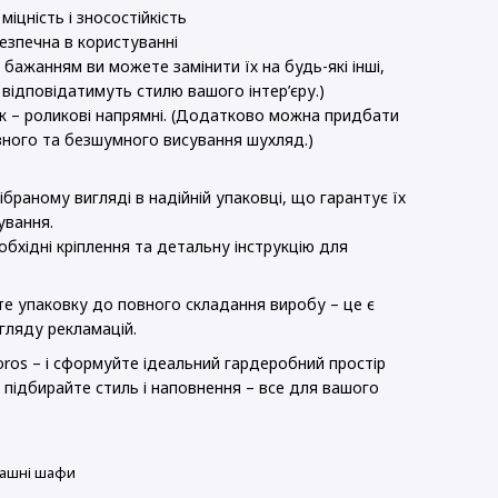
міцність і зносостійкість
 безпечна в користуванні
а бажанням ви можете замінити їх на будь-які інші,
 відповідатимуть стилю вашого інтер’єру.)
к – роликові напрямні. (Додатково можна придбати
авного та безшумного висування шухляд.)
ібраному вигляді в надійній упаковці, що гарантує їх
ування.
обхідні кріплення та детальну інструкцію для
йте упаковку до повного складання виробу – це є
гляду рекламацій.
ros – і сформуйте ідеальний гардеробний простір
 підбирайте стиль і наповнення – все для вашого
ашні шафи