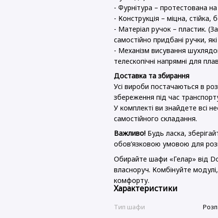
- Фурнітура – протестована на 
- Конструкція – міцна, стійка,
- Матеріал ручок – пластик. (З
самостійно придбані ручки, які
- Механізм висування шухлядо
телескопічні напрямні для пл
Доставка та збирання
Усі вироби постачаються в роз
збереження під час транспорт
У комплекті ви знайдете всі не
самостійного складання.
Важливо!
Будь ласка, зберіга
обов’язковою умовою для роз
Обирайте шафи «Гелар» від Do
власноруч. Комбінуйте модулі,
комфорту.
Характеристики
Тип шафи
Розп