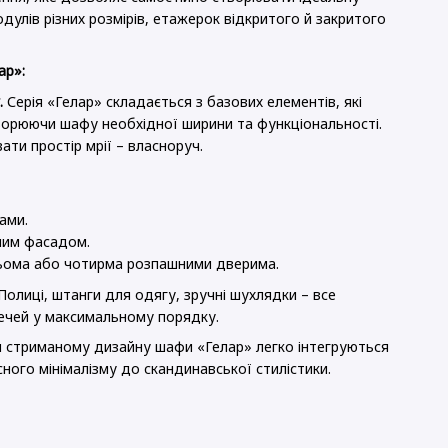
улів різних розмірів, етажерок відкритого й закритого
ар»:
.
Серія «Гелар» складається з базових елементів, які
ворюючи шафу необхідної ширини та функціональності.
Doros Рон 1 1
Комплект Do
ти простір мрії – власноруч.
4 шухляди Графіт
Етажерками
81 (41516006)
ДСП 231.4х4
(42005050)
рн
20 496 грн
ами.
ьним фасадом.
25 46
рьома або чотирма розпашними дверима.
Полиці, штанги для одягу, зручні шухлядки – все
ечей у максимальному порядку.
и стриманому дизайну шафи «Гелар» легко інтегруються
асного мінімалізму до скандинавської стилістики.