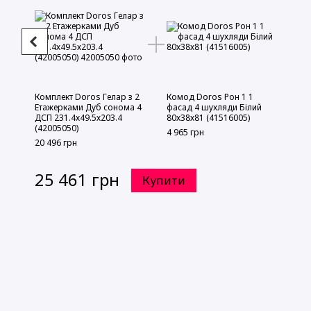
Комплект Doros Гелар з 2
Комод Doros Рон 1 1
Етажерками Дуб сонома 4
фасад 4 шухляди Білий
ДСП 231.4х49.5х203.4
80х38х81 (41516005)
(42005050)
4 965 грн
20 496 грн
25 461 грн
Купити