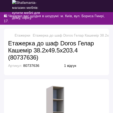
🛍️ Чекаємо вас щодня в шоурумі: м. Київ, вул. Бориса Гмирі,
17.
Етажерки
Етажерка до шаф Doros Гелар Кашемір 38.2х49
Етажерка до шаф Doros Гелар
Кашемір 38.2х49.5х203.4
(80737636)
Артикул:
80737636
1 відгук