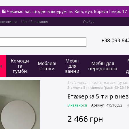
🛍️ Чекаємо вас щодня в шоурумі: м. Київ, вул. Бориса Гмирі, 17.
Укр
Рус
овернення
Часті Запитання
+38 093 64
Комоди
Меблі
Меблеві
Меблі для
и
та
для
стінки
передпокою
тумби
ванни
д
Shafamania - інтернет-магазин сучас
Етажерка 5-ти рівнева Графіт 63х22х18
Етажерка 5-ти рівнев
В наявності
Артикул: 41516053
Н
2 466 грн