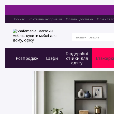
Перейти до основного контенту
Про нас
Контактна інформація
Оплата і доставка
Обмін та п
Гардеробні
Розпродаж
Шафи
стійки для
Етажерк
одягу