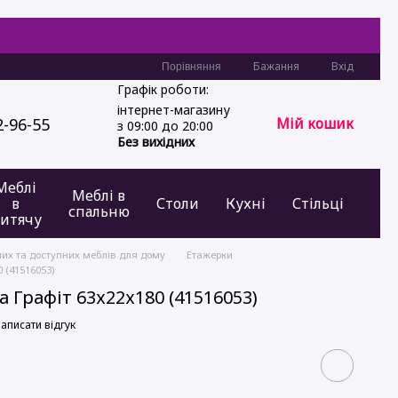
Бажання
Вхід
Порівняння
Графік роботи:
інтернет-магазину
2-96-55
Мій кошик
з 09:00 до 20:00
Без вихідних
Меблі
Меблі в
в
Столи
Кухні
Стільці
спальню
итячу
них та доступних меблів для дому
Етажерки
0 (41516053)
а Графіт 63х22х180 (41516053)
аписати відгук