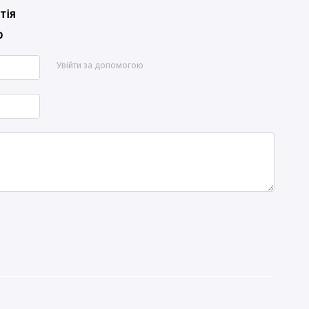
тія
р
Увійти за допомогою