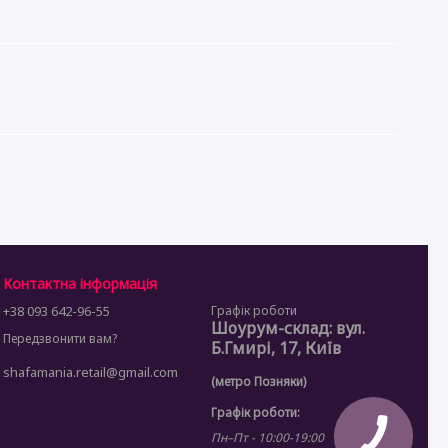
Контактна інформація
+38 093 642-96-55
Графік роботи
Шоурум-склад: вул.
Передзвонити вам?
Б.Гмирі, 17, Київ
shafamania.retail@gmail.com
(метро Позняки)
Графік роботи:
Пн–Пт - 10:00-19:00