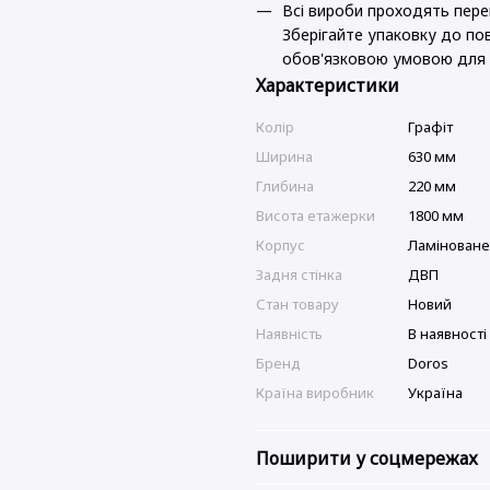
Всі вироби проходять перев
Зберігайте упаковку до пов
обов'язковою умовою для 
Характеристики
Колір
Графіт
Ширина
630 мм
Глибина
220 мм
Висота етажерки
1800 мм
Корпус
Ламінован
Задня стінка
ДВП
Стан товару
Новий
Наявність
В наявності
Бренд
Doros
Країна виробник
Україна
Поширити у соцмережах