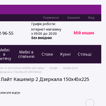
Бажання
Вхід
Порівняння
Графік роботи:
інтернет-магазину
2-96-55
Мій кошик
з 09:00 до 20:00
Без вихідних
Меблі
Меблі в
в
Столи
Кухні
Стільці
спальню
итячу
них та доступних меблів для дому
Шафи
Шафи-купе
Дзеркала 150х45х225 (80736362)
і Лайт Кашемір 2 Дзеркала 150х45х225
аписати відгук