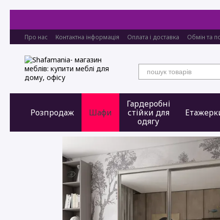
Перейти до основного контенту
Про нас
Контактна інформація
Оплата і доставка
Обмін та п
Гардеробні
Розпродаж
Шафи
стійки для
Етажерк
одягу