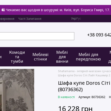
🛍️ Чекаємо вас щодня в шоурумі: м. Київ, вул. Бориса Гмирі, 17.
Укр
Рус
овернення
Часті Запитання
+38 093 64
Комоди
Меблі
Меблеві
Меблі для
и
та
для
стінки
передпокою
тумби
ванни
д
Shafamania - інтернет-магазин сучас
Шафа купе Doros Сіті Лайт Кашемір 2 
Шафа купе Doros Сіт
(80736362)
В наявності
Артикул: 80736362
Н
16 228 грн