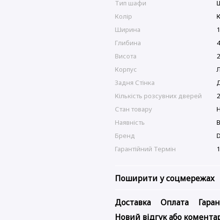
Тип шафи
Колір
Ширина
1
Глибина
Висота
Корпус
Задня Стінка
Кількість розсувних дверей
2
Стан товару
Наявність
В
Бренд
Гарантійний Термін
1
Поширити у соцмережах
Доставка
Оплата
Гаран
Новий відгук або комента