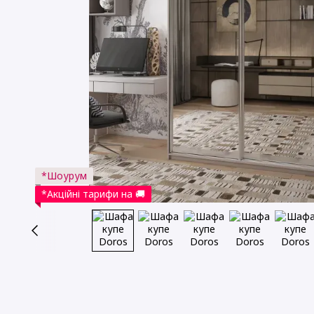
*Шоурум
*Акційні тарифи на 🚚