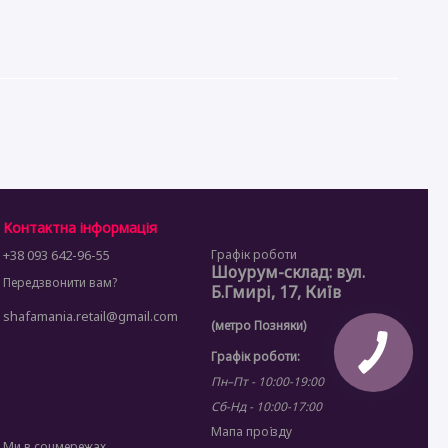
Контактна інформація
+38 093 642-96-55
Графік роботи
Шоурум-склад: вул.
Передзвонити вам?
Б.Гмирі, 17, Київ
shafamania.retail@gmail.com
(метро Позняки)
Графік роботи:
Пн–Пт - 10:00-19:00
Сб-Нд - 10:00-17:00
Мапа проїзду
Ми в соцмережах