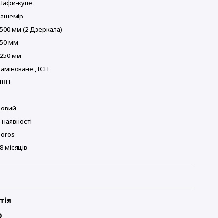
Шафи-купе
Кашемір
500 мм (2 Дзеркала)
450 мм
2250 мм
Ламіноване ДСП
ДВП
Новий
 наявності
Doros
8 місяців
тія
р