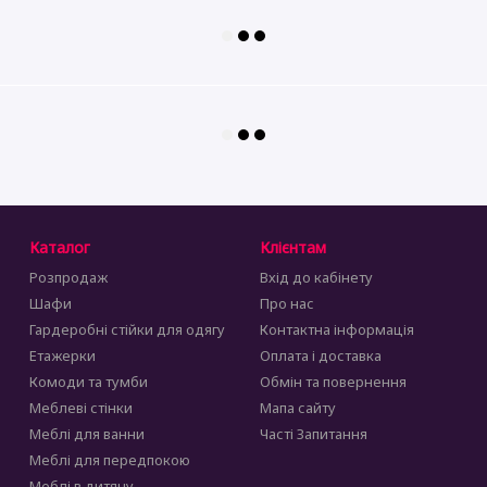
Каталог
Клієнтам
Розпродаж
Вхід до кабінету
Шафи
Про нас
Гардеробні стійки для одягу
Контактна інформація
Етажерки
Оплата і доставка
Комоди та тумби
Обмін та повернення
Меблеві стінки
Мапа сайту
Меблі для ванни
Часті Запитання
Меблі для передпокою
Меблі в дитячу