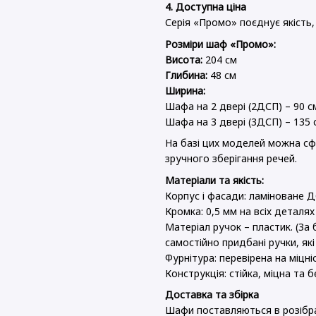
4. Доступна ціна
Серія «Промо» поєднує якість,
Розміри шаф «Промо»:
Висота:
204 см
Глибина:
48 см
Ширина:
Шафа на 2 двері (2ДСП) – 90 с
Шафа на 3 двері (3ДСП) – 135 
На базі цих моделей можна сф
зручного зберігання речей.
Матеріали та якість:
Корпус і фасади: ламіноване
Кромка: 0,5 мм на всіх деталях
Матеріал ручок – пластик. (За 
самостійно придбані ручки, які
Фурнітура: перевірена на міцніс
Конструкція: стійка, міцна та 
Доставка та збірка
Шафи поставляються в розібра