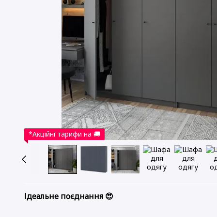
*Акційні тарифи на 🚚
Ідеальне поєднання 😍