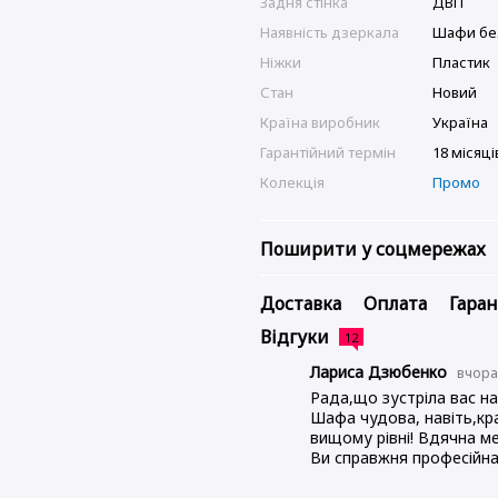
Задня стінка
ДВП
Наявність дзеркала
Шафи бе
Ніжки
Пластик
Стан
Новий
Країна виробник
Україна
Гарантійний термін
18 місяці
Колекція
Промо
Поширити у соцмережах
Доставка
Оплата
Гаран
Відгуки
12
Лариса Дзюбенко
вчор
Рада,що зустріла вас на
Шафа чудова, навіть,кра
вищому рівні! Вдячна м
Ви справжня професійна