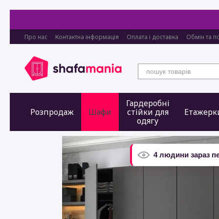
Перейти до основного контенту
Про нас
Контактна інформація
Оплата і доставка
Обмін та п
Гардеробні
Розпродаж
Шафи
стійки для
Етажерк
одягу
4 людини зараз п