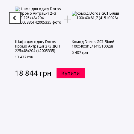
Шафа для одягу Doros
Комод Doros GС1 Білий
Промо Антрацит 2+3 ДСП
100х40х81,7 (41510028)
225х48х204 (42005335)
5 407 грн
13 437 грн
18 844 грн
Купити