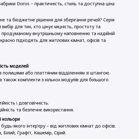
абрики Doros – практичність, стиль та доступна ціна
не та бюджетне рішення для зберігання речей? Серія
вибір для тих, хто цінує міцність, простоту та
и продуманому внутрішньому наповненню та надійній
красно підходять для житлових кімнат, офісів та
Doros Рон 1 1
Шафа для о
4 шухляди Білий
Промо Антр
81 (41516005)
225х48х204
рн
13 437 грн
тність моделей
– з полицями або платтяним відділенням зі штангою.
18 40
 а також комплекти з кількох модулів для більшого
йкість і довговічність.
дійність та безпечне використання.
і кольори
будь-якого інтер’єру – від житлових кімнат до офісів.
Білий, Графіт, Кашемір, Сірий.