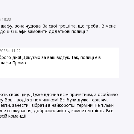
в 18:33
афу, вона чудова. За свої гроші те, що треба . В мене
 до цієї шафи замовити додаткові полиці ?
2026 в 11:22
ого дня! Дякуємо за ваш відгук. Так, полиці є в
х шафи Промо.
ть свою ціну. Дуже вдячна всім причетним, а особливо
у Вові і водію з помічником! Всі були дуже терплячі,
зти, занести і зібрати в найкоротші терміни! Не тільки
ємне спілкування, доброзичливість, компетентність. Все
всій команді!