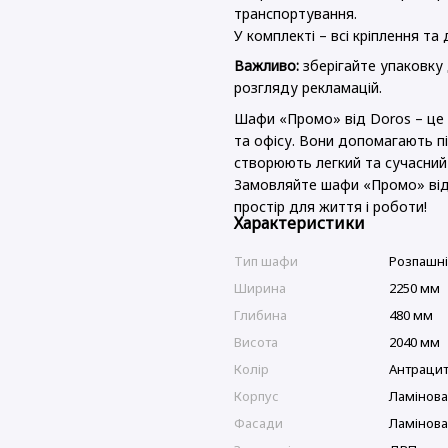
транспортування.
У комплекті – всі кріплення та
Важливо:
зберігайте упаковку
розгляду рекламацій.
Шафи «Промо» від Doros – це 
та офісу. Вони допомагають пі
створюють легкий та сучасний 
Замовляйте шафи «Промо» від 
простір для життя і роботи!
Характеристики
Тип шафи
Розпашн
Ширина
2250 мм
Глибина
480 мм
Висота
2040 мм
Колір
Антраци
Корпус
Ламінов
Фасади
Ламінов