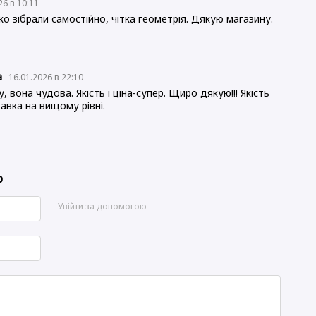
26 в 10:11
ко зібрали самостійно, чітка геометрія. Дякую магазину.
а
16.01.2026 в 22:10
 вона чудова. Якість і ціна-супер. Щиро дякую!!! Якість
авка на вищому рівні.
р
Увійти за допомогою