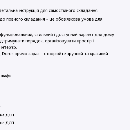
 детальна інструкція для самостійного складання.
 до повного складання – це обов’язкова умова для
функціональний, стильний і доступний варіант для дому
дтримувати порядок, організовувати простір і
інтер’єр.
Doros прямо зараз – створюйте зручний та красивий
і шафи
т
ане ДСП
ане ДСП