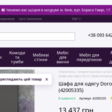
🛍️ Чекаємо вас щодня в шоурумі: м. Київ, вул. Бориса Гмирі, 17.
Укр
Рус
овернення
Часті Запитання
+38 093 64
Комоди
Меблі
Меблеві
Меблі для
и
та
для
стінки
передпокою
тумби
ванни
д
Shafamania - інтернет-магазин сучас
Шафа для одягу Doros Промо Антрацит
×
ереглядають цей товар
Шафа для одягу Doro
(42005335)
В наявності
Артикул: 42005335
13 437 грн