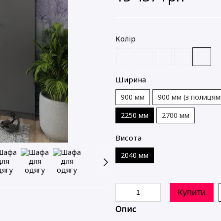
Колір
Ширина
900 мм
900 мм (з полицям
2250 мм
2700 мм
Висота
2040 мм
Купити
Ідеальне поєднання 😍
Опис