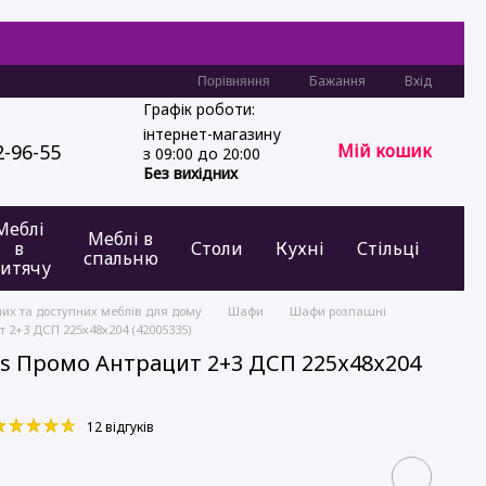
Бажання
Вхід
Порівняння
Графік роботи:
інтернет-магазину
2-96-55
Мій кошик
з 09:00 до 20:00
Без вихідних
Меблі
Меблі в
в
Столи
Кухні
Стільці
спальню
итячу
них та доступних меблів для дому
Шафи
Шафи розпашні
 2+3 ДСП 225х48х204 (42005335)
s Промо Антрацит 2+3 ДСП 225х48х204
12 відгуків