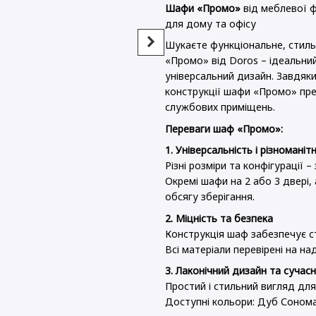
Шафи «Промо»
від меблевої ф
для дому та офісу
Шукаєте функціональне, стиль
«Промо» від Doros – ідеальний 
універсальний дизайн. Завдяк
конструкції шафи «Промо» пре
Шафа для одягу Doros
Комод 
службових приміщень.
Промо Антрацит 2+3 ДСП
фасад 
225х48х204 (42005335)
80х38х
Переваги шаф «Промо»:
13 437 грн
4 965 г
1. Універсальність і різномані
Різні розміри та конфігурації 
18 402 грн
Купити
Окремі шафи на 2 або 3 двері,
обсягу зберігання.
2. Міцність та безпека
Конструкція шаф забезпечує сті
Всі матеріали перевірені на на
3. Лаконічний дизайн та сучасн
Простий і стильний вигляд для 
Доступні кольори: Дуб Сонома, 