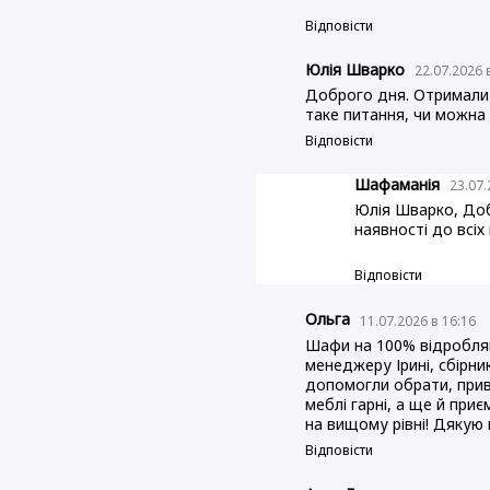
Відповісти
Юлія Шварко
22.07.2026 
Доброго дня. Отримали ш
таке питання, чи можна
Відповісти
Шафаманія
23.07.
Юлія Шварко, Добр
наявності до всі
Відповісти
Ольга
11.07.2026 в 16:16
Шафи на 100% відробляю
менеджеру Ірині, сбірник
допомогли обрати, приве
меблі гарні, а ще й при
на вищому рівні! Дякую 
Відповісти