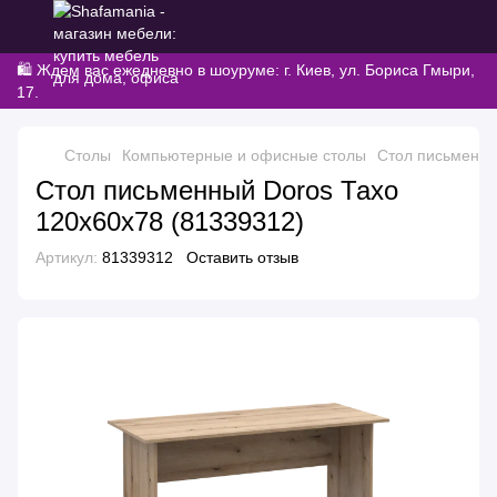
🛍️ Ждем вас ежедневно в шоуруме: г. Киев, ул. Бориса Гмыри,
17.
Столы
Компьютерные и офисные столы
Стол письменны
Стол письменный Doros Тахо
120х60х78 (81339312)
Артикул:
81339312
Оставить отзыв