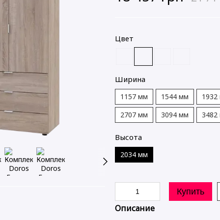
Цвет
Ширина
1157 мм
1544 мм
1932
2707 мм
3094 мм
3482
Высота
2034 мм
Купить
Ідеальне поєднання 😍
Описание