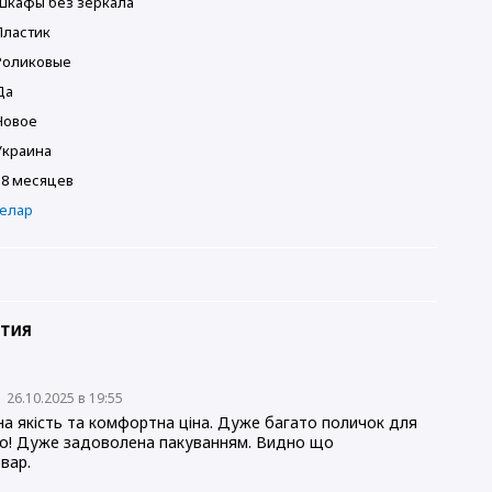
Шкафы без зеркала
Пластик
Роликовые
Да
Новое
Украина
18 месяцев
Гелар
нтия
о
26.10.2025 в 19:55
а якість та комфортна ціна. Дуже багато поличок для
ко! Дуже задоволена пакуванням. Видно що
вар.