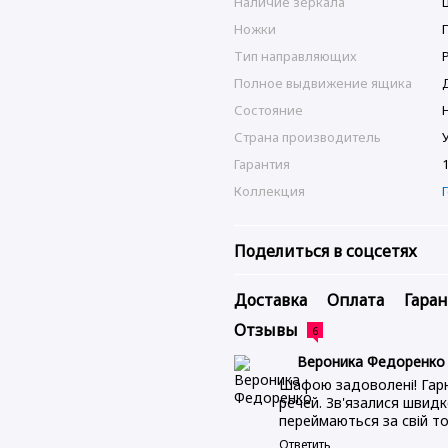
Наличие зеркала
Ножки
Тип направляющих
Полное выдвижение ящика
Состояние
Страна производитель
Гарантия
Коллекция
Поделиться в соцсетях
Доставка
Оплата
Гара
Отзывы
6
Вероника Федоренк
Шафою задоволені! Гарн
речей. Зв'язалися швид
переймаються за свій то
Ответить