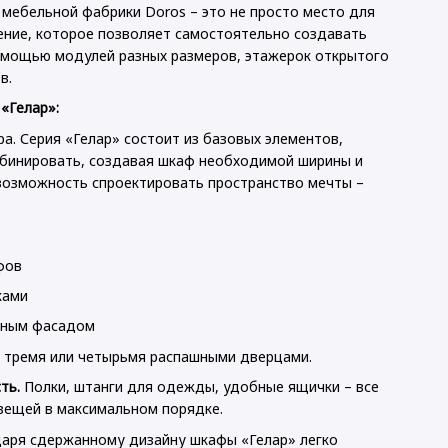
мебельной фабрики Doros – это не просто место для
шение, которое позволяет самостоятельно создавать
омощью модулей разных размеров, этажерок открытого
в.
«Гелар»:
. Серия «Гелар» состоит из базовых элементов,
Doros Рон 1 1
Комплект D
4 ящика Белый
Этажеркою
бинировать, создавая шкаф необходимой ширины и
81 (41516005)
2+3 ДСП 231
возможность спроектировать пространство мечты –
(42005046)
рн
18 457 грн
22 92
фов
ками
льным фасадом
 тремя или четырьмя распашными дверцами.
ть.
Полки, штанги для одежды, удобные ящички – все
вещей в максимальном порядке.
аря сдержанному дизайну шкафы «Гелар» легко