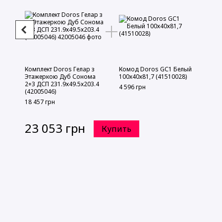
Комплект Doros Гелар з
Комод Doros GС1 Белый
Этажеркою Дуб Сонома
100х40х81,7 (41510028)
2+3 ДСП 231.9х49.5х203.4
4 596 грн
(42005046)
18 457 грн
23 053 грн
Купить