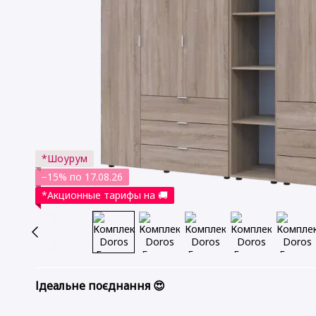
*Шоурум
−15% по 17.08.26
*Акционные тарифы на 🚚
Ідеальне поєднання 😍