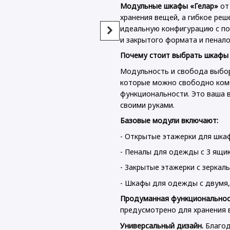
Модульные шкафы «Гелар»
от 
хранения вещей, а гибкое ре
идеальную конфигурацию с п
и закрытого формата и пенало
Почему стоит выбрать шкафы 
Модульность и свобода выбора
Комплект Doros Гелар з
Комод 
Этажеркою Дуб Сонома
фасад 
которые можно свободно ком
2+3 ДСП 231.9х49.5х203.4
80х38х
функциональности. Это ваша 
(42005046)
4 469 г
своими руками.
18 457 грн
Базовые модули включают:
22 926 грн
Купить
- Открытые этажерки для шка
- Пеналы для одежды с 3 ящи
- Закрытые этажерки с зерка
- Шкафы для одежды с двумя,
Продуманная функциональнос
предусмотрено для хранения 
Универсальный дизайн.
Благод