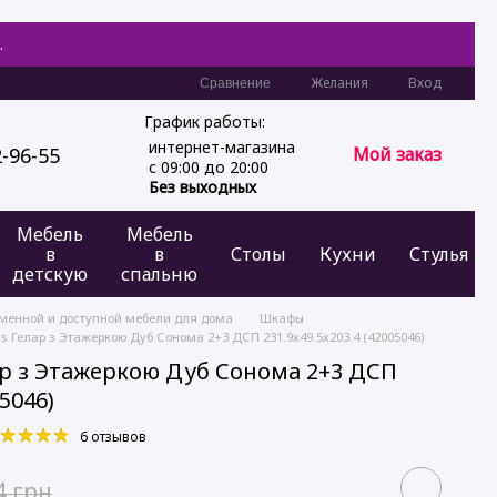
.
Желания
Вход
Сравнение
График работы:
интернет-магазина
2-96-55
Мой заказ
с 09:00 до 20:00
Без выходных
Мебель
Мебель
в
в
Столы
Кухни
Стулья
детскую
спальню
еменной и доступной мебели для дома
Шкафы
s Гелар з Этажеркою Дуб Сонома 2+3 ДСП 231.9х49.5х203.4 (42005046)
р з Этажеркою Дуб Сонома 2+3 ДСП
05046)
6 отзывов
4 грн