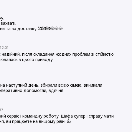
1
у.
захваті.
ни та за доставку 🥰🥰🥰🤩🤩🤩
 12:01
 надійний, після складання жодних проблем зі стійкістю
илювалась з цього приводу
4
на наступний день, збирали всією сімєю, виникали
перативно допомогли, вдячні!
:57
ий сервіс і командну роботу. Шафа супер і справу мати
я, ви працюєте на вищому рівні 👍