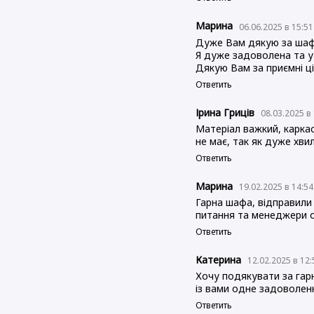
Марина
06.06.2025 в 15:5
Дуже Вам дякую за шаф
Я дуже задоволена та у 
Дякую Вам за приємні ці
Ответить
Ірина Гриців
08.03.2025 в
Матеріал важкий, каркас
не має, так як дуже хв
Ответить
Марина
19.02.2025 в 14:5
Гарна шафа, відправили 
питання та менеджери о
Ответить
Катерина
12.02.2025 в 12
Хочу подякувати за гарн
із вами одне задоволенн
Ответить