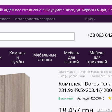
🛍️ Ждем вас ежедневно в шоуруме: г. Киев, ул. Бориса Гмыри, 17
Укр
Рус
озврат
Часто задаваемые вопросы
+38 093 64
Комоды
Мебель
Мебель
Мебельные
и
и
для
для
стенки
тумбы
ванной
прихожей
Shafamania - интернет-магазин совр
Шкафы распашные
Комплект Doro
Комплект Doros Гела
231.9х49.5х203.4 (420
В наличии
Артикул: 42005046
18 457 грн
21 71