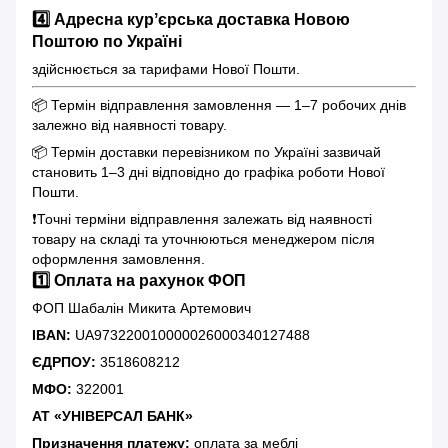
4️⃣ Адресна курʼєрська доставка Новою
Поштою по Україні
здійснюється за тарифами Нової Пошти.
📦 Термін відправлення замовлення — 1–7 робочих днів
залежно від наявності товару.
📦 Термін доставки перевізником по Україні зазвичай
становить 1–3 дні відповідно до графіка роботи Нової
Пошти.
❗️Точні терміни відправлення залежать від наявності
товару на складі та уточнюються менеджером після
оформлення замовлення.
1️⃣ Оплата на рахунок ФОП
ФОП Шабалін Микита Артемович
IBAN:
UA973220010000026000340127488
ЄДРПОУ:
3518608212
МФО:
322001
АТ «УНІВЕРСАЛ БАНК»
Призначення платежу:
оплата за меблі