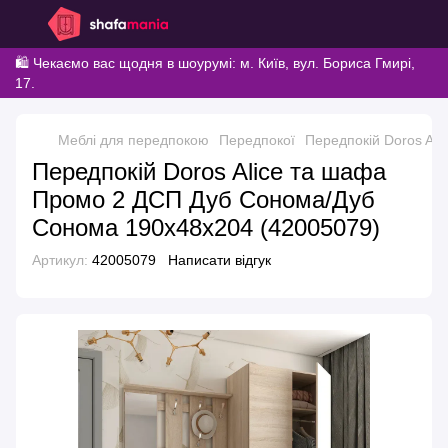
🛍️ Чекаємо вас щодня в шоурумі: м. Київ, вул. Бориса Гмирі,
17.
Меблі для передпокою
Передпокої
Передпокій Doros Al
Передпокій Doros Alice та шафа
Промо 2 ДСП Дуб Сонома/Дуб
Сонома 190х48х204 (42005079)
Артикул:
42005079
Написати відгук