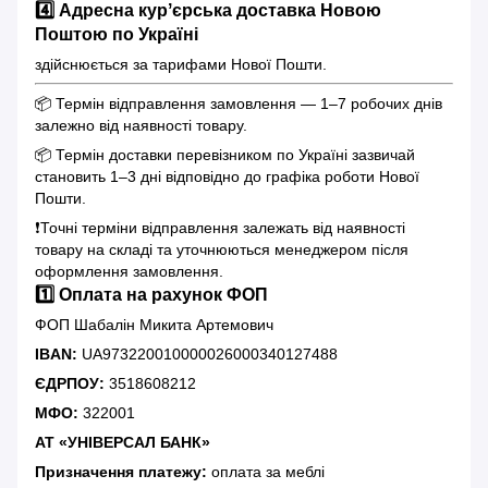
4️⃣ Адресна курʼєрська доставка Новою
Поштою по Україні
здійснюється за тарифами Нової Пошти.
📦 Термін відправлення замовлення — 1–7 робочих днів
залежно від наявності товару.
📦 Термін доставки перевізником по Україні зазвичай
становить 1–3 дні відповідно до графіка роботи Нової
Пошти.
❗️Точні терміни відправлення залежать від наявності
товару на складі та уточнюються менеджером після
оформлення замовлення.
1️⃣ Оплата на рахунок ФОП
ФОП Шабалін Микита Артемович
IBAN:
UA973220010000026000340127488
ЄДРПОУ:
3518608212
МФО:
322001
АТ «УНІВЕРСАЛ БАНК»
Призначення платежу:
оплата за меблі