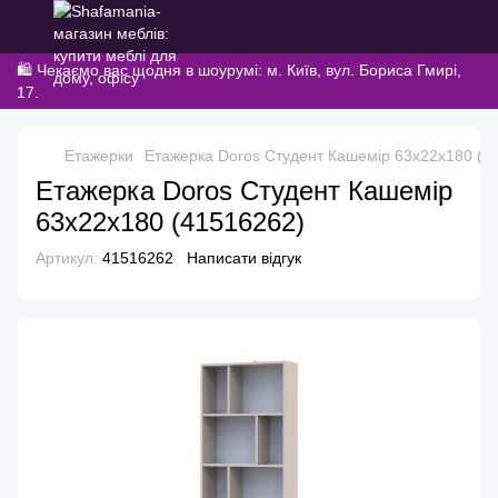
🛍️ Чекаємо вас щодня в шоурумі: м. Київ, вул. Бориса Гмирі,
17.
Етажерки
Етажерка Doros Студент Кашемір 63х22х180 (4
Етажерка Doros Студент Кашемір
63х22х180 (41516262)
Артикул:
41516262
Написати відгук